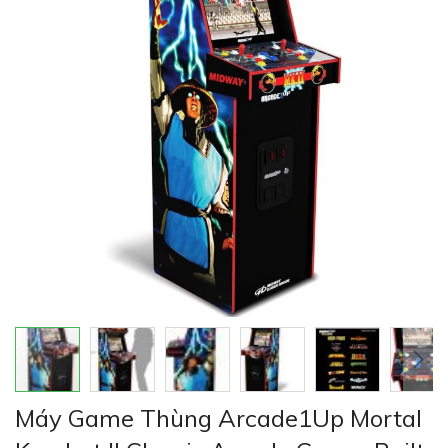
thư
viện
hình
ảnh
Chuyển
Máy Game Thùng Arcade1Up Mortal
đến
phần