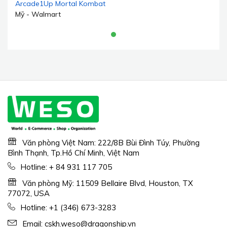
Arcade1Up Mortal Kombat
II Classic Arcade Game,
Mỹ - Walmart
built for your Home, 4-
foot-tall stand-up cabinet,
14 classic games, and 17-
inch
Văn phòng Việt Nam: 222/8B Bùi Đình Túy, Phường
Bình Thạnh, Tp.Hồ Chí Minh, Việt Nam
Hotline:
+ 84 931 117 705
Văn phòng Mỹ: 11509 Bellaire Blvd, Houston, TX
77072, USA
Hotline:
+1 (346) 673-3283
Email:
cskh.weso@dragonship.vn