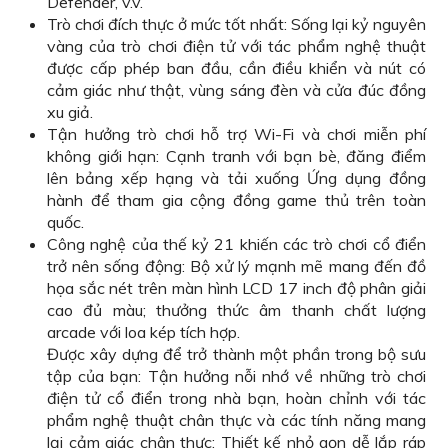
Defender, v.v.
Trò chơi đích thực ở mức tốt nhất: Sống lại kỷ nguyên
vàng của trò chơi điện tử với tác phẩm nghệ thuật
được cấp phép ban đầu, cần điều khiển và nút có
cảm giác như thật, vùng sáng đèn và cửa đúc đồng
xu giả.
Tận hưởng trò chơi hỗ trợ Wi-Fi và chơi miễn phí
không giới hạn: Cạnh tranh với bạn bè, đăng điểm
lên bảng xếp hạng và tải xuống Ứng dụng đồng
hành để tham gia cộng đồng game thủ trên toàn
quốc.
Công nghệ của thế kỷ 21 khiến các trò chơi cổ điển
trở nên sống động: Bộ xử lý mạnh mẽ mang đến đồ
họa sắc nét trên màn hình LCD 17 inch độ phân giải
cao đủ màu; thưởng thức âm thanh chất lượng
arcade với loa kép tích hợp.
Được xây dựng để trở thành một phần trong bộ sưu
tập của bạn: Tận hưởng nỗi nhớ về những trò chơi
điện tử cổ điển trong nhà bạn, hoàn chỉnh với tác
phẩm nghệ thuật chân thực và các tính năng mang
lại cảm giác chân thực; Thiết kế nhỏ gọn dễ lắp ráp