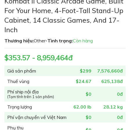
Kombat II Classic Arcade Game, Built
đầu
For Your Home, 4-Foot-Tall Stand-Up
của
thư
Cabinet, 14 Classic Games, And 17-
viện
Inch
hình
ảnh
Thương hiệu:
Other
Tình trạng:
Còn hàng
•
$353.57 - 8,959,464đ
Giá sản phẩm
$299
7,576,660đ
Thuế vùng
$24.67
625,138đ
Phí ship nội địa
$0
0đ
(Tạm tính trên 1 sản phẩm)
Trọng lượng
62.00 lb
28.12 kg
Phí vận chuyển về Việt Nam
$0
0đ
Phụ thu