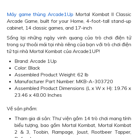
Máy game thùng Arcade1Up
Mortal Kombat II Classic
Arcade Game, built for your Home, 4-foot-tall stand-up
cabinet, 14 classic games, and 17-inch
Sống lại những ngày vinh quang của trò chơi điện tử
trong sự thoải mái tại nhà riêng của bạn với trò chơi điện
tử tại nhà Mortal Kombat của Arcade1UP!
Brand: Arcade 1Up
Color: Black
Assembled Product Weight: 62 lb
Manufacturer Part Number: MKB-A-303720
Assembled Product Dimensions (L x W x H): 19.76 x
23.46 x 48.00 Inches
Về sản phẩm:
Tham gia di sản: Thư viện gồm 14 trò chơi mang tính
biểu tượng, bao gồm Mortal Kombat, Mortal Kombat
2 & 3, Toobin, Rampage, Joust, Rootbeer Tapper,