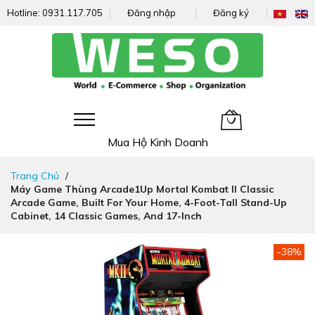
Hotline:
0931.117.705
Đăng nhập
Đăng ký
Giỏ hàng của tôi
Mua Hộ Kinh Doanh
Đi
Trang Chủ
nhanh
Máy Game Thùng Arcade1Up Mortal Kombat II Classic
đến
Arcade Game, Built For Your Home, 4-Foot-Tall Stand-Up
nội
Cabinet, 14 Classic Games, And 17-Inch
dung
Chuyển
-38%
đến
phần
đầu
của