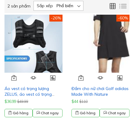
Lưới
Da
Sắp xếp
2
sản phẩm
sác
-26%
-60%
Áo vest có trọng lượng
Đầm cho nữ chơi Golf adidas
ZELUS, áo vest có trọng
Made With Nature
lượng
$36.99
$44
$49.99
$110
6lb/8lb/12lb/16lb/20lb/25lb/30lb
có sọc phản quang dùng cho
Giỏ hàng
Chat ngay
Giỏ hàng
Chat ngay
tập luyện, rèn luyện sức
mạnh, chạy bộ, thể hình, tăng
cơ, giảm cân, cử tạ