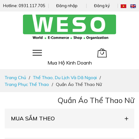
Hotline:
0931.117.705
Đăng nhập
Đăng ký
Giỏ hàng của tôi
Mua Hộ Kinh Doanh
Đi
Trang Chủ
Thể Thao, Du Lịch Và Dã Ngoại
nhanh
Trang Phục Thể Thao
Quần Áo Thể Thao Nữ
đến
nội
Quần Áo Thể Thao Nữ
dung
MUA SẮM THEO