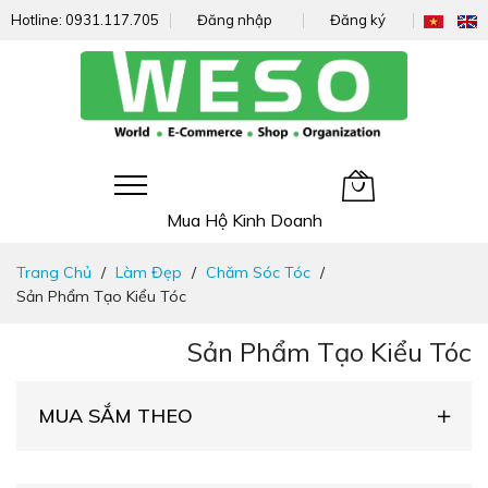
Hotline:
0931.117.705
Đăng nhập
Đăng ký
Giỏ hàng của tôi
Mua Hộ Kinh Doanh
Đi
Trang Chủ
Làm Đẹp
Chăm Sóc Tóc
nhanh
Sản Phẩm Tạo Kiểu Tóc
đến
nội
Sản Phẩm Tạo Kiểu Tóc
dung
MUA SẮM THEO