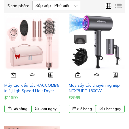
Lưới
Da
Sắp xếp
5
sản phẩm
sác
Máy tạo kiểu tóc RACCOMB5
Máy sấy tóc chuyên nghiệp
in 1,High Speed Hair Dryer
NEXPURE 1800W
Brush System for Salon
$116.99
$89.99
Stylng, Global Voltage
Giỏ hàng
Chat ngay
Giỏ hàng
Chat ngay