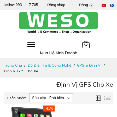
Hotline:
0931.117.705
Đăng nhập
Đăng ký
Giỏ hàng của tôi
Mua Hộ Kinh Doanh
Đi
Trang Chủ
Đồ Điện Tử & Công Nghệ
GPS & Định Vị
nhanh
Định Vị GPS Cho Xe
đến
nội
Định Vị GPS Cho Xe
dung
Lưới
Da
Sắp xếp
1
sản phẩm
sác
-41%