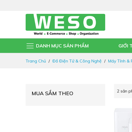
DANH MỤC SẢN PHẨM
GIỚI 
Đi
Trang Chủ
Đồ Điện Tử & Công Nghệ
Máy Tính & 
nhanh
đến
nội
dung
2
sản 
MUA SẮM THEO