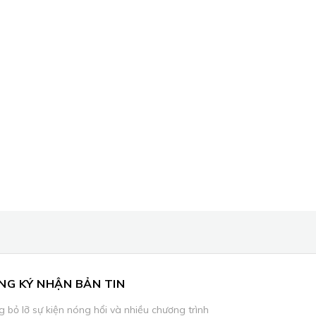
NG KÝ NHẬN BẢN TIN
 bỏ lỡ sự kiện nóng hổi và nhiều chương trình