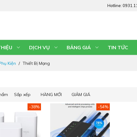
Hotline:
0931.1
THIỆU
DỊCH VỤ
BẢNG GIÁ
TIN TỨC
Phụ Kiện
Thiết Bị Mạng
phẩm
Sắp xếp
HÀNG MỚI
GIẢM GIÁ
-38%
-54%