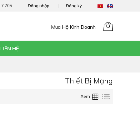
17.705
Đăng nhập
Đăng ký
Mua Hộ Kinh Doanh
Giỏ hàng của tôi
LIÊN HỆ
Thiết Bị Mạng
Lưới
Danh
Xem
sách