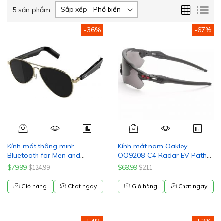
Lưới
Da
Sắp xếp
5
sản phẩm
sác
-36%
-67%
Kính mát thông minh
Kính mát nam Oakley
Bluetooth for Men and
OO9208-C4 Radar EV Path
Women, Voice Control and
38mm Matte Black
$79.99
$69.99
$124.99
$211
Open Ear Style Smart
Glasses Listen Music and
Giỏ hàng
Chat ngay
Giỏ hàng
Chat ngay
Calls with Speakers IPX4
Waterproof Bluetooth Audio
Glasses