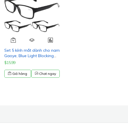
Set 5 kính mắt dành cho nam
Gaoye, Blue Light Blocking
Readers, Mens Prescription
$15.99
glasses, 2.5
Giỏ hàng
Chat ngay