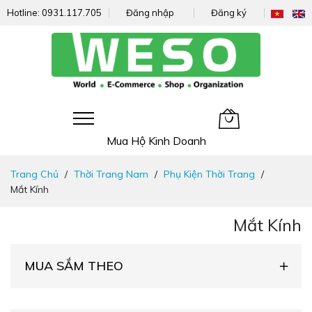
Hotline:
0931.117.705
Đăng nhập
Đăng ký
Giỏ hàng của tôi
Mua Hộ Kinh Doanh
Đi
Trang Chủ
Thời Trang Nam
Phụ Kiện Thời Trang
nhanh
Mắt Kính
đến
nội
Mắt Kính
dung
MUA SẮM THEO