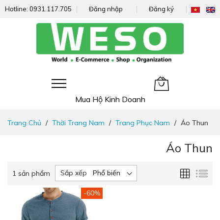
Hotline:
0931.117.705
Đăng nhập
Đăng ký
Giỏ hàng của tôi
Mua Hộ Kinh Doanh
Đi
Trang Chủ
Thời Trang Nam
Trang Phục Nam
Áo Thun
nhanh
đến
Áo Thun
nội
dung
Lưới
Da
Sắp xếp
1
sản phẩm
sác
-60%