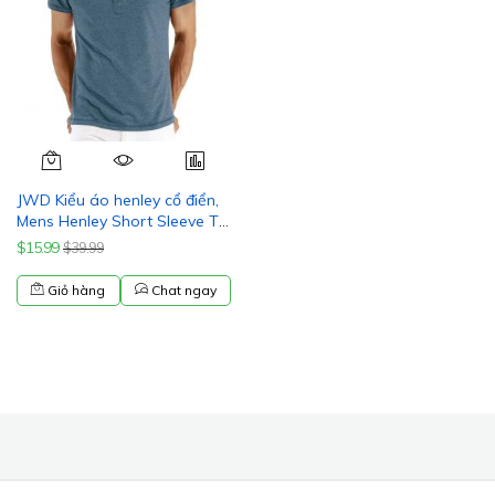
JWD Kiểu áo henley cổ điển,
Mens Henley Short Sleeve T-
Shirt Cotton Casual Shirt
$15.99
$39.99
Mens ShirtsSummer Daily T-
Shirts
Giỏ hàng
Chat ngay