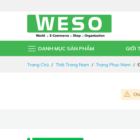
DANH MỤC SẢN PHẨM
GIỚI 
Đi
Trang Chủ
Thời Trang Nam
Trang Phục Nam
Đ
nhanh
đến
nội
dung
Chú