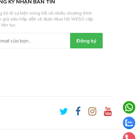
NG KÝ NHẬN BẢN TIN
 bỏ lỡ sự kiện nóng hổi và nhiều chương trình
m giá siêu hấp dẫn sẽ được Mua Hộ WESO cập
 liên tục.
Đăng ký