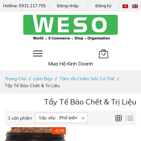
Hotline:
0931.117.705
Đăng nhập
Đăng ký
Giỏ hàng của tôi
Mua Hộ Kinh Doanh
Đi
Trang Chủ
Làm Đẹp
Tắm Và Chăm Sóc Cơ Thể
nhanh
Tẩy Tế Bào Chết & Trị Liệu
đến
nội
Tẩy Tế Bào Chết & Trị Liệu
dung
Lưới
Da
Sắp xếp
1
sản phẩm
sác
-41%