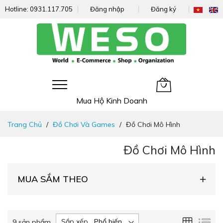
Hotline:
0931.117.705
Đăng nhập
Đăng ký
Giỏ hàng của tôi
Mua Hộ Kinh Doanh
Đi
Trang Chủ
Đồ Chơi Và Games
Đồ Chơi Mô Hình
nhanh
đến
Đồ Chơi Mô Hình
nội
dung
MUA SẮM THEO
Lưới
Da
Sắp xếp
9
sản phẩm