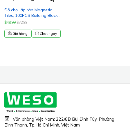
Đồ chơi lắp ráp Magnetic
Tiles, 100PCS Building Blocks,
Magnets Building Set, STEM
$49.99
$72.99
Toys Christmas Toy Gift for
Kids Boys and Girls
Giỏ hàng
Chat ngay
Văn phòng Việt Nam: 222/8B Bùi Đình Túy, Phường
Bình Thạnh, Tp.Hồ Chí Minh, Việt Nam