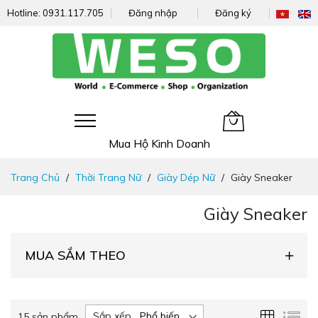
Hotline:
0931.117.705
Đăng nhập
Đăng ký
Giỏ hàng của tôi
Mua Hộ Kinh Doanh
Đi
Trang Chủ
Thời Trang Nữ
Giày Dép Nữ
Giày Sneaker
nhanh
đến
Giày Sneaker
nội
dung
MUA SẮM THEO
Lưới
Da
Sắp xếp
15
sản phẩm