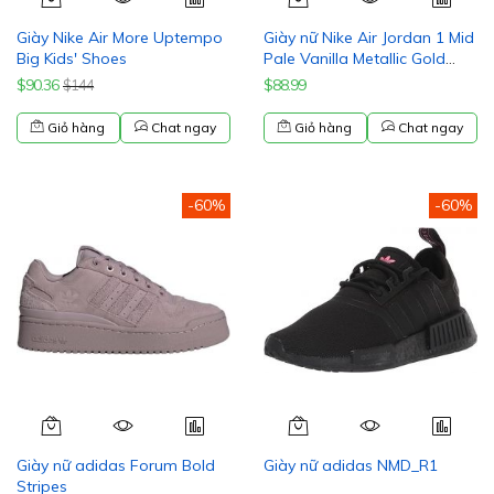
Giày Nike Air More Uptempo
Giày nữ Nike Air Jordan 1 Mid
Big Kids' Shoes
Pale Vanilla Metallic Gold
FB9892-200 NEW
$90.36
$88.99
$144
Giỏ hàng
Chat ngay
Giỏ hàng
Chat ngay
-60%
-60%
Giày nữ adidas Forum Bold
Giày nữ adidas NMD_R1
Stripes