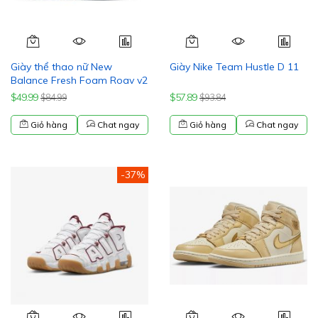
Giày thể thao nữ New
Giày Nike Team Hustle D 11
Balance Fresh Foam Roav v2
$49.99
$57.89
$84.99
$93.84
Giỏ hàng
Chat ngay
Giỏ hàng
Chat ngay
-37%