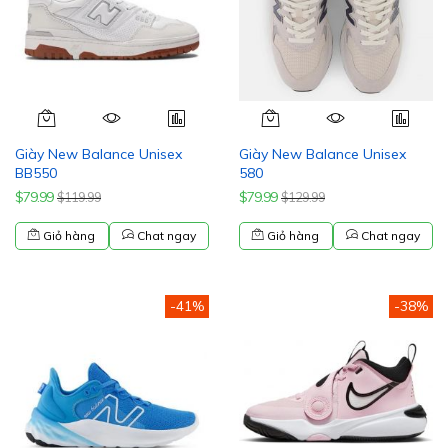
Giày New Balance Unisex
Giày New Balance Unisex
BB550
580
$79.99
$79.99
$119.99
$129.99
Giỏ hàng
Chat ngay
Giỏ hàng
Chat ngay
-41%
-38%