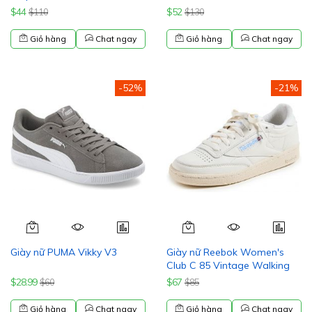
$44
$52
$110
$130
Giỏ hàng
Chat ngay
Giỏ hàng
Chat ngay
-52%
-21%
Giày nữ PUMA Vikky V3
Giày nữ Reebok Women's
Club C 85 Vintage Walking
$28.99
$67
$60
$85
Giỏ hàng
Chat ngay
Giỏ hàng
Chat ngay