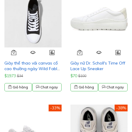
Giày thể thao vải canvas cổ
Giày nữ Dr. Scholl's Time Off
cao thường ngày Wild Fable
Lace Up Sneaker
dành cho nữ. Đế giày bằng
$19.73
$70
$34
$100
mút hoạt tính buộc dây
Giỏ hàng
Chat ngay
Giỏ hàng
Chat ngay
-33%
-38%