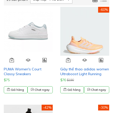
sác
-60%
PUMA Women's Court
Giày thể thao adidas women
Classy Sneakers
Ultraboost Light Running
$75
$76
$190
Giỏ hàng
Chat ngay
Giỏ hàng
Chat ngay
-42%
-30%