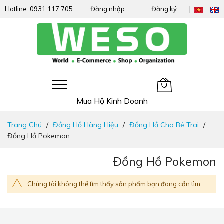
Hotline:
0931.117.705
Đăng nhập
Đăng ký
Giỏ hàng của tôi
Mua Hộ Kinh Doanh
Đi
Trang Chủ
Đồng Hồ Hàng Hiệu
Đồng Hồ Cho Bé Trai
nhanh
Đồng Hồ Pokemon
đến
nội
Đồng Hồ Pokemon
dung
Chúng tôi không thể tìm thấy sản phẩm bạn đang cần tìm.