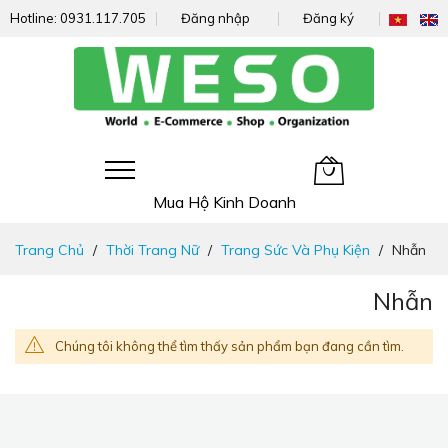
Hotline:
0931.117.705
Đăng nhập
Đăng ký
Giỏ hàng của tôi
Mua Hộ Kinh Doanh
Đi
Trang Chủ
Thời Trang Nữ
Trang Sức Và Phụ Kiện
Nhẫn
nhanh
đến
Nhẫn
nội
dung
Chúng tôi không thể tìm thấy sản phẩm bạn đang cần tìm.