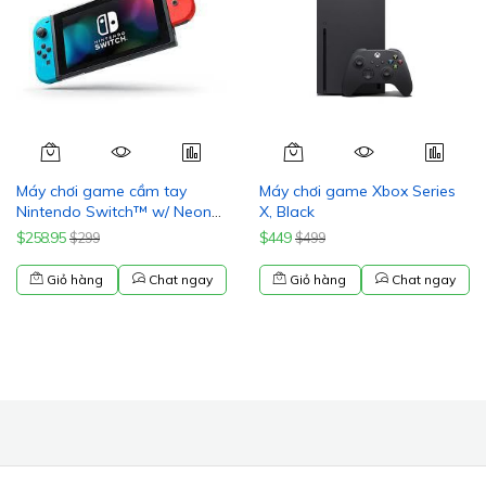
Máy chơi game cầm tay
Máy chơi game Xbox Series
Nintendo Switch™ w/ Neon
X, Black
Blue & Neon Red Joy-Con™
$258.95
$449
$299
$499
Giỏ hàng
Chat ngay
Giỏ hàng
Chat ngay