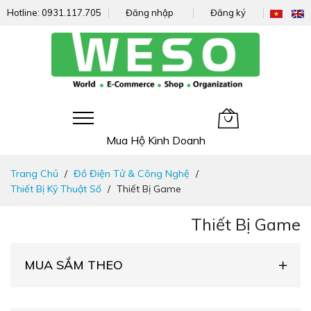
Hotline:
0931.117.705
Đăng nhập
Đăng ký
Giỏ hàng của tôi
Mua Hộ Kinh Doanh
Đi
Trang Chủ
Đồ Điện Tử & Công Nghệ
nhanh
Thiết Bị Kỹ Thuật Số
Thiết Bị Game
đến
nội
Thiết Bị Game
dung
MUA SẮM THEO