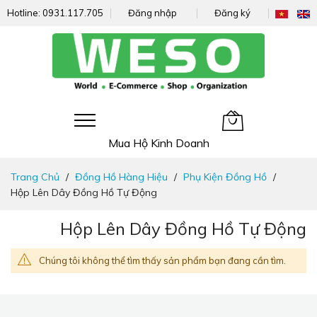
Hotline:
0931.117.705
Đăng nhập
Đăng ký
Giỏ hàng của tôi
Mua Hộ Kinh Doanh
Đi
Trang Chủ
Đồng Hồ Hàng Hiệu
Phụ Kiện Đồng Hồ
nhanh
Hộp Lên Dây Đồng Hồ Tự Động
đến
nội
Hộp Lên Dây Đồng Hồ Tự Động
dung
Chúng tôi không thể tìm thấy sản phẩm bạn đang cần tìm.