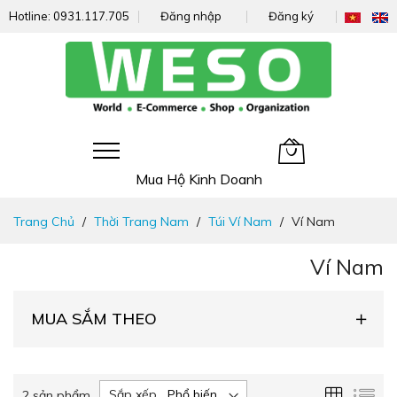
Hotline:
0931.117.705
Đăng nhập
Đăng ký
Giỏ hàng của tôi
Mua Hộ Kinh Doanh
Đi
Trang Chủ
Thời Trang Nam
Túi Ví Nam
Ví Nam
nhanh
đến
Ví Nam
nội
dung
MUA SẮM THEO
Lưới
Da
Sắp xếp
2
sản phẩm