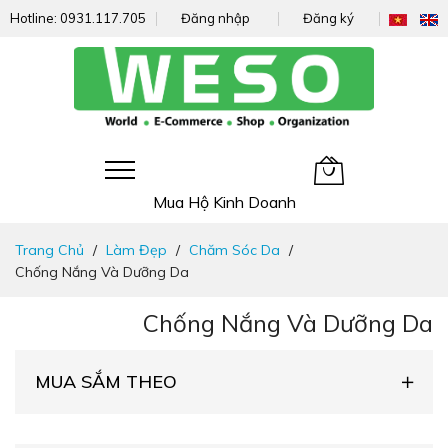
Hotline:
0931.117.705
Đăng nhập
Đăng ký
Giỏ hàng của tôi
Mua Hộ Kinh Doanh
Đi
Trang Chủ
Làm Đẹp
Chăm Sóc Da
nhanh
Chống Nắng Và Dưỡng Da
đến
nội
Chống Nắng Và Dưỡng Da
dung
MUA SẮM THEO