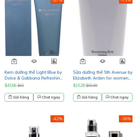
-27%
-73%
Kem dưỡng thể Light Blue by
Sữa dưỡng thể 5th Avenue by
Dolce & Gabbana Refreshing
Elizabeth Arden for women
Body Cream 6.7 oz for
6.8 oz New
$43.66
$15.28
$60
$55.99
Women NIB
Giỏ hàng
Chat ngay
Giỏ hàng
Chat ngay
-42%
-36%