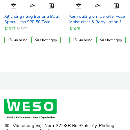
Xịt chống nắng Banana Boat
Kem dưỡng ẩm CeraVe, Face
Sport Ultra SPF 50 Twin
Moisturizer & Body Lotion for
Pack | Banana Boat
Normal to Very Dry Skin, 16
$13.27
$14.97
$18.99
Sunscreen Spray SPF 50,
oz
Spray On Sunscreen, Water
Giỏ hàng
Chat ngay
Giỏ hàng
Chat ngay
Resistant Sunscreen,
Oxybenzone Free Sunscreen
Pack, 6oz each
Văn phòng Việt Nam: 222/8B Bùi Đình Túy, Phường