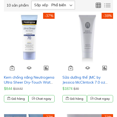
Lưới
Da
Sắp xếp
10
sản phẩm
sác
-37%
-38%
Kem chống nắng Neutrogena
Sữa dưỡng thể JMC by
Ultra Sheer Dry-Touch Water
Jessica McClintock 7.0 oz
Resistant and Non-Greasy
Body Lotion for Women New
$8.44
$18.74
$13.32
$30
with Broad Spectrum SPF 70,
In Box
3 Fl Oz (Pack of 1)
Giỏ hàng
Chat ngay
Giỏ hàng
Chat ngay