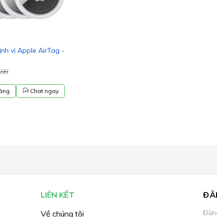
định vị Apple AirTag -
$99
àng
Chat ngay
LIÊN KẾT
ĐĂ
Đừng
Về chúng tôi