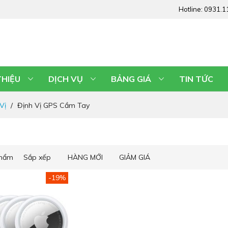
Hotline:
0931.1
THIỆU
DỊCH VỤ
BẢNG GIÁ
TIN TỨC
Vị
Định Vị GPS Cầm Tay
phẩm
Sắp xếp
HÀNG MỚI
GIẢM GIÁ
-19%