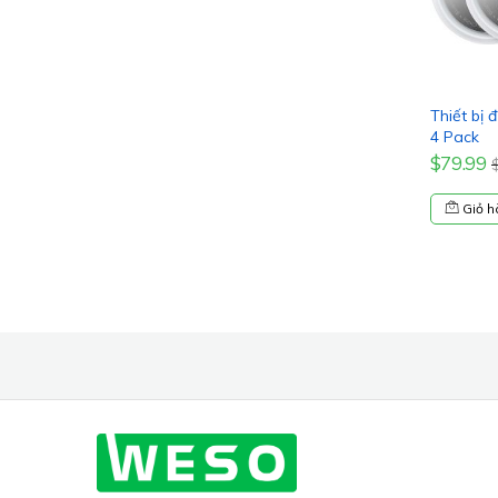
Thiết bị 
4 Pack
$79.99
Giỏ h