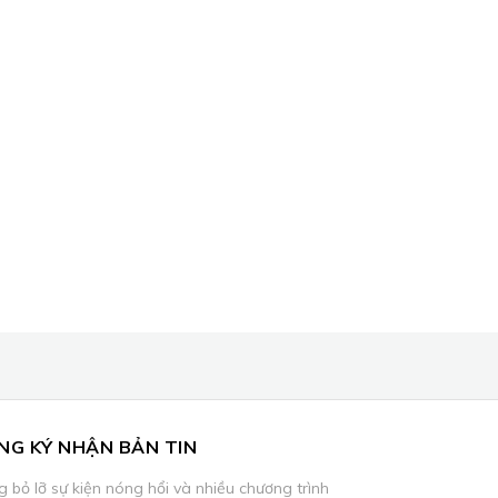
NG KÝ NHẬN BẢN TIN
 bỏ lỡ sự kiện nóng hổi và nhiều chương trình