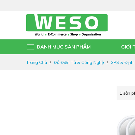
DANH MỤC SẢN PHẨM
GIỚI 
Đi
Trang Chủ
Đồ Điện Tử & Công Nghệ
GPS & Định 
nhanh
đến
nội
dung
1
sản 