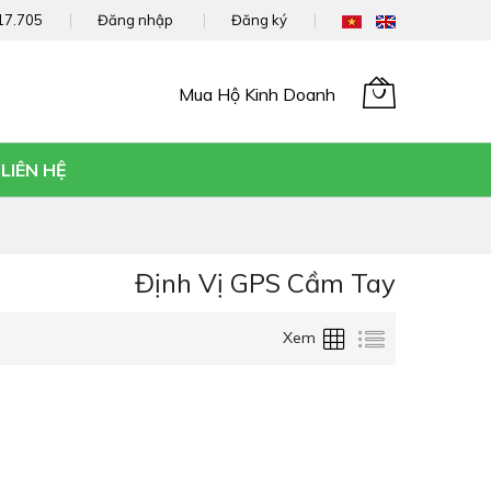
17.705
Đăng nhập
Đăng ký
Mua Hộ Kinh Doanh
Giỏ hàng của tôi
LIÊN HỆ
Định Vị GPS Cầm Tay
Lưới
Danh
Xem
sách