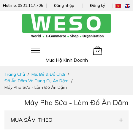
Hotline:
0931.117.705
Đăng nhập
Đăng ký
Giỏ hàng của tôi
Mua Hộ Kinh Doanh
Đi
Trang Chủ
Mẹ, Bé & Đồ Chơi
nhanh
Đồ Ăn Dặm Và Dụng Cụ Ăn Dặm
đến
Máy Pha Sữa - Làm Đồ Ăn Dặm
nội
dung
Máy Pha Sữa - Làm Đồ Ăn Dặm
MUA SẮM THEO