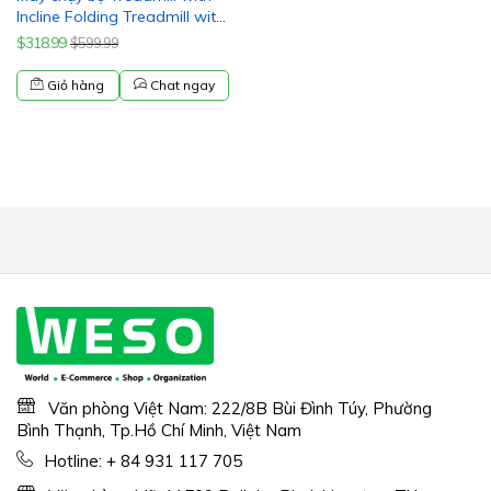
Incline Folding Treadmill with
12-Level Automatic Incline
$318.99
$599.99
2.5hp Power 8.5mhp Speed
15 Preset Training Program
Giỏ hàng
Chat ngay
Electric Treadmill for Home
Use
Văn phòng Việt Nam: 222/8B Bùi Đình Túy, Phường
Bình Thạnh, Tp.Hồ Chí Minh, Việt Nam
Hotline:
+ 84 931 117 705