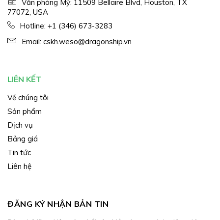
Văn phòng Mỹ: 11509 Bellaire Blvd, Houston, TX
77072, USA
Hotline:
+1 (346) 673-3283
Email:
cskh.weso@dragonship.vn
LIÊN KẾT
Về chúng tôi
Sản phẩm
Dịch vụ
Bảng giá
Tin tức
Liên hệ
ĐĂNG KÝ NHẬN BẢN TIN