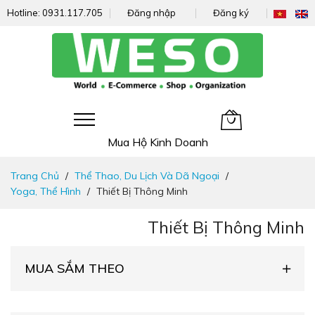
Hotline:
0931.117.705
Đăng nhập
Đăng ký
Giỏ hàng của tôi
Mua Hộ Kinh Doanh
Đi
Trang Chủ
Thể Thao, Du Lịch Và Dã Ngoại
nhanh
Yoga, Thể Hình
Thiết Bị Thông Minh
đến
nội
Thiết Bị Thông Minh
dung
MUA SẮM THEO