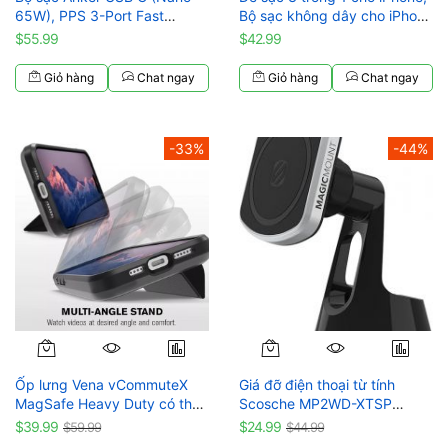
65W), PPS 3-Port Fast
Bộ sạc không dây cho iPhone
Compact Foldable USB C
16 15 14 13 12 11 X Pro Max
$55.99
$42.99
Charger Block for MacBook,
& Apple Watch - AirPods 4 3
iPad Pro, Galaxy S24, iPhone
Pro
Giỏ hàng
Chat ngay
Giỏ hàng
Chat ngay
16 / 15 and more series
-33%
-44%
Ốp lưng Vena vCommuteX
Giá đỡ điện thoại từ tính
MagSafe Heavy Duty có thể
Scosche MP2WD-XTSP
tháo rời dành cho iPhone 15
MagicMount Pro2 trên ô tô -
$39.99
$24.99
$59.99
$44.99
Pro Max
Ultimate Magnetic Car Mount