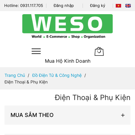
Hotline:
0931.117.705
Đăng nhập
Đăng ký
Giỏ hàng của tô
Mua Hộ Kinh Doanh
Đi
Trang Chủ
Đồ Điện Tử & Công Nghệ
nhanh
Điện Thoại & Phụ Kiện
đến
nội
Điện Thoại & Phụ Kiện
dung
MUA SẮM THEO