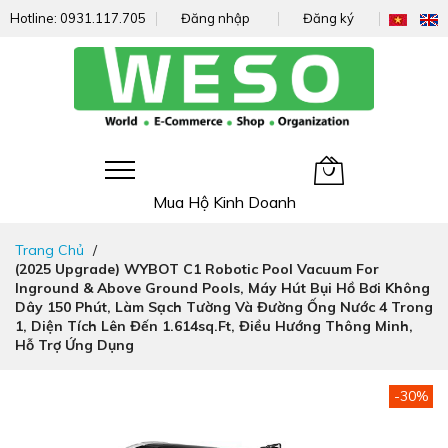
Hotline:
0931.117.705
Đăng nhập
Đăng ký
Giỏ hàng của tôi
Mua Hộ Kinh Doanh
Đi
Trang Chủ
nhanh
(2025 Upgrade) WYBOT C1 Robotic Pool Vacuum For
đến
Inground & Above Ground Pools, Máy Hút Bụi Hồ Bơi Không
nội
Dây 150 Phút, Làm Sạch Tường Và Đường Ống Nước 4 Trong
dung
1, Diện Tích Lên Đến 1.614sq.ft, Điều Hướng Thông Minh,
Hỗ Trợ Ứng Dụng
Chuyển
-30%
đến
phần