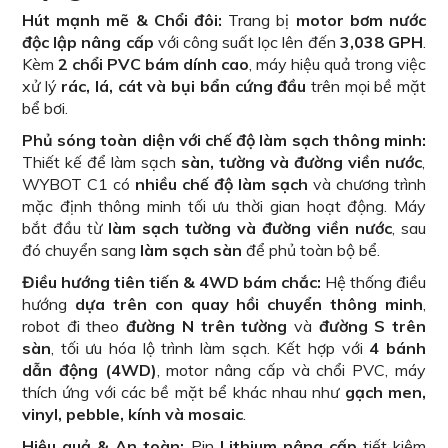
Hút mạnh mẽ & Chổi đôi:
Trang bị
motor bơm nước
độc lập nâng cấp
với công suất lọc lên đến
3,038 GPH
.
Kèm
2 chổi PVC bám dính cao
, máy hiệu quả trong việc
xử lý
rác, lá, cát và bụi bẩn cứng đầu
trên mọi bề mặt
bể bơi.
Phủ sóng toàn diện với chế độ làm sạch thông minh:
Thiết kế để làm sạch
sàn, tường và đường viền nước
,
WYBOT C1 có
nhiều chế độ làm sạch
và chương trình
mặc định thông minh tối ưu thời gian hoạt động. Máy
bắt đầu từ
làm sạch tường và đường viền nước
, sau
đó chuyển sang
làm sạch sàn
để phủ toàn bộ bể.
Điều hướng tiên tiến & 4WD bám chắc:
Hệ thống điều
hướng
dựa trên con quay hồi chuyển thông minh
,
robot đi theo
đường N trên tường
và
đường S trên
sàn
, tối ưu hóa lộ trình làm sạch. Kết hợp với
4 bánh
dẫn động (4WD)
, motor nâng cấp và chổi PVC, máy
thích ứng với các bề mặt bể khác nhau như
gạch men,
vinyl, pebble, kính và mosaic
.
Hiệu quả & An toàn:
Pin
Lithium nâng cấp
tiết kiệm