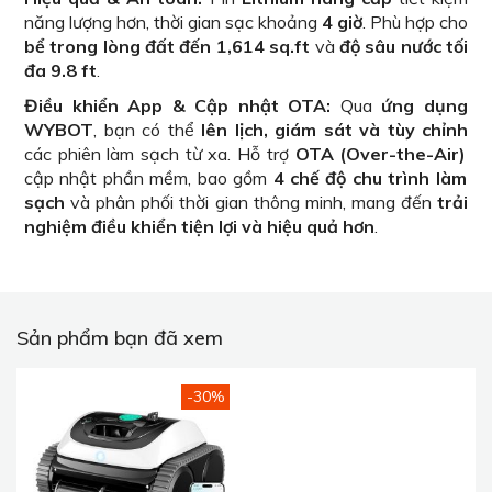
năng lượng hơn, thời gian sạc khoảng
4 giờ
. Phù hợp cho
bể trong lòng đất đến 1,614 sq.ft
và
độ sâu nước tối
đa 9.8 ft
.
Điều khiển App & Cập nhật OTA:
Qua
ứng dụng
WYBOT
, bạn có thể
lên lịch, giám sát và tùy chỉnh
các phiên làm sạch từ xa. Hỗ trợ
OTA (Over-the-Air)
cập nhật phần mềm, bao gồm
4 chế độ chu trình làm
sạch
và phân phối thời gian thông minh, mang đến
trải
nghiệm điều khiển tiện lợi và hiệu quả hơn
.
Sản phẩm bạn đã xem
-30%