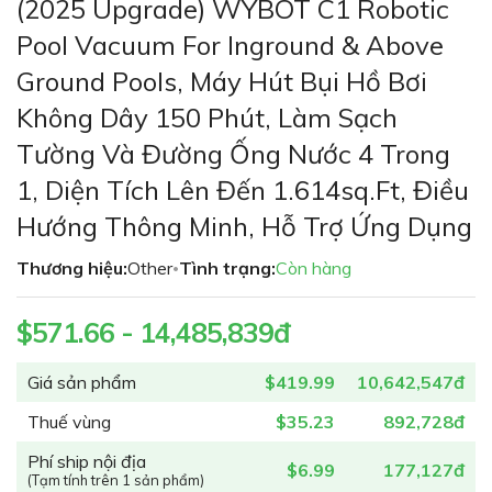
(2025 Upgrade) WYBOT C1 Robotic
đến
phần
Pool Vacuum For Inground & Above
đầu
Ground Pools, Máy Hút Bụi Hồ Bơi
của
thư
Không Dây 150 Phút, Làm Sạch
viện
Tường Và Đường Ống Nước 4 Trong
hình
ảnh
1, Diện Tích Lên Đến 1.614sq.ft, Điều
Hướng Thông Minh, Hỗ Trợ Ứng Dụng
Thương hiệu:
Other
Tình trạng:
Còn hàng
•
$571.66 - 14,485,839đ
Giá sản phẩm
$419.99
10,642,547đ
Thuế vùng
$35.23
892,728đ
Phí ship nội địa
$6.99
177,127đ
(Tạm tính trên 1 sản phẩm)