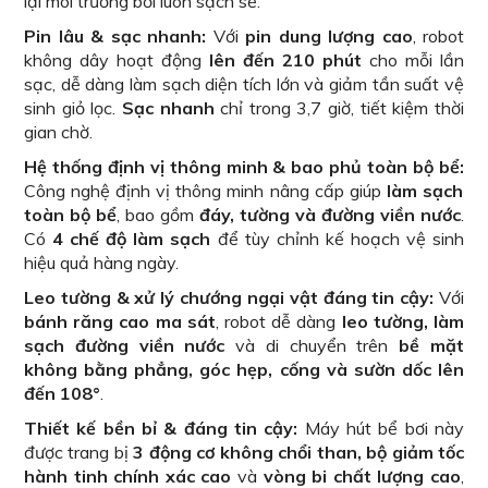
lại môi trường bơi luôn sạch sẽ.
Pin lâu & sạc nhanh:
Với
pin dung lượng cao
, robot
không dây hoạt động
lên đến 210 phút
cho mỗi lần
sạc, dễ dàng làm sạch diện tích lớn và giảm tần suất vệ
sinh giỏ lọc.
Sạc nhanh
chỉ trong 3,7 giờ, tiết kiệm thời
gian chờ.
Hệ thống định vị thông minh & bao phủ toàn bộ bể:
Công nghệ định vị thông minh nâng cấp giúp
làm sạch
toàn bộ bể
, bao gồm
đáy, tường và đường viền nước
.
Có
4 chế độ làm sạch
để tùy chỉnh kế hoạch vệ sinh
hiệu quả hàng ngày.
Leo tường & xử lý chướng ngại vật đáng tin cậy:
Với
bánh răng cao ma sát
, robot dễ dàng
leo tường, làm
sạch đường viền nước
và di chuyển trên
bề mặt
không bằng phẳng, góc hẹp, cống và sườn dốc lên
đến 108°
.
Thiết kế bền bỉ & đáng tin cậy:
Máy hút bể bơi này
được trang bị
3 động cơ không chổi than, bộ giảm tốc
hành tinh chính xác cao
và
vòng bi chất lượng cao
,