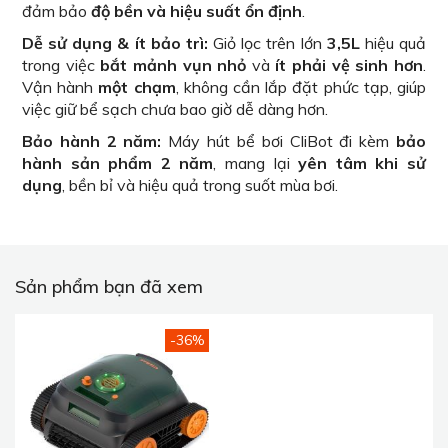
đảm bảo
độ bền và hiệu suất ổn định
.
Dễ sử dụng & ít bảo trì:
Giỏ lọc trên lớn
3,5L
hiệu quả
trong việc
bắt mảnh vụn nhỏ
và
ít phải vệ sinh hơn
.
Vận hành
một chạm
, không cần lắp đặt phức tạp, giúp
việc giữ bể sạch chưa bao giờ dễ dàng hơn.
Bảo hành 2 năm:
Máy hút bể bơi CliBot đi kèm
bảo
hành sản phẩm 2 năm
, mang lại
yên tâm khi sử
dụng
, bền bỉ và hiệu quả trong suốt mùa bơi.
Sản phẩm bạn đã xem
-36%