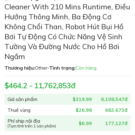
phần
Cleaner With 210 Mins Runtime, Điều
đầu
Hướng Thông Minh, Ba Động Cơ
của
thư
Không Chổi Than, Robot Hút Bụi Hồ
viện
Bơi Tự Động Có Chức Năng Vệ Sinh
hình
ảnh
Tường Và Đường Nước Cho Hồ Bơi
Ngầm
Thương hiệu:
Other
Tình trạng:
Còn hàng
•
$464.2 - 11,762,853đ
Giá sản phẩm
$319.99
8,108,547đ
Thuế vùng
$26.98
683,673đ
Phí ship nội địa
$6.99
177,127đ
(Tạm tính trên 1 sản phẩm)