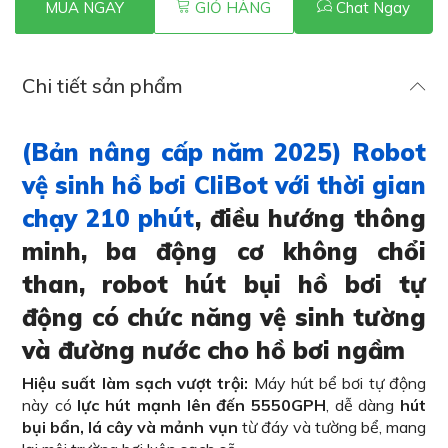
MUA NGAY
GIỎ HÀNG
Chat Ngay
Chi tiết sản phẩm
(Bản nâng cấp năm 2025) Robot
vệ sinh hồ bơi CliBot với thời gian
chạy 210 phút
, điều hướng thông
minh, ba động cơ không chổi
than, robot hút bụi hồ bơi tự
động có chức năng vệ sinh tường
và đường nước cho hồ bơi ngầm
Hiệu suất làm sạch vượt trội:
Máy hút bể bơi tự động
này có
lực hút mạnh lên đến 5550GPH
, dễ dàng
hút
bụi bẩn, lá cây và mảnh vụn
từ đáy và tường bể, mang