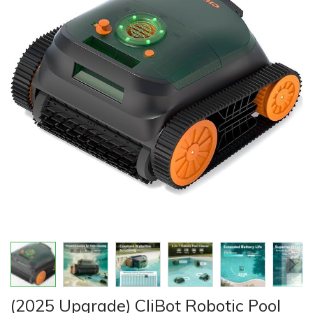
của
thư
viện
hình
ảnh
Chuyển
(2025 Upgrade) CliBot Robotic Pool
đến