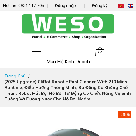
Hotline:
0931.117.705
Đăng nhập
Đăng ký
Giỏ hàng của tôi
Mua Hộ Kinh Doanh
Đi
Trang Chủ
nhanh
(2025 Upgrade) CliBot Robotic Pool Cleaner With 210 Mins
đến
Runtime, Điều Hướng Thông Minh, Ba Động Cơ Không Chổi
nội
Than, Robot Hút Bụi Hồ Bơi Tự Động Có Chức Năng Vệ Sinh
dung
Tường Và Đường Nước Cho Hồ Bơi Ngầm
Chuyển
-36%
đến
phần
đầu