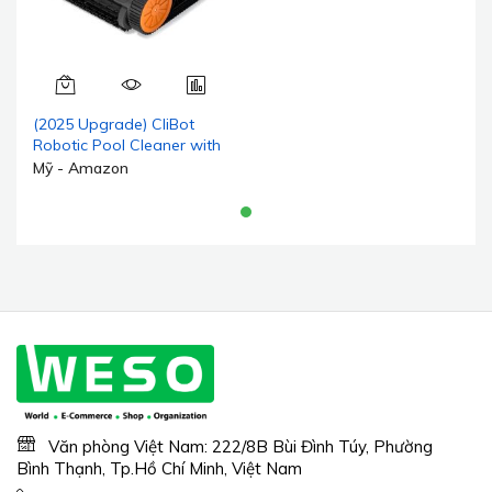
(2025 Upgrade) CliBot
Robotic Pool Cleaner with
210 Mins Runtime, điều
Mỹ - Amazon
hướng thông minh, ba
động cơ không chổi than,
robot hút bụi hồ bơi tự
động có chức năng vệ sinh
tường và đường nước cho
hồ bơi ngầm
Văn phòng Việt Nam: 222/8B Bùi Đình Túy, Phường
Bình Thạnh, Tp.Hồ Chí Minh, Việt Nam