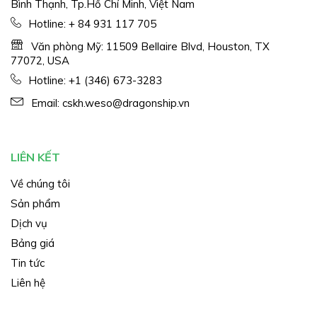
Bình Thạnh, Tp.Hồ Chí Minh, Việt Nam
Hotline:
+ 84 931 117 705
Văn phòng Mỹ: 11509 Bellaire Blvd, Houston, TX
77072, USA
Hotline:
+1 (346) 673-3283
Email:
cskh.weso@dragonship.vn
LIÊN KẾT
Về chúng tôi
Sản phẩm
Dịch vụ
Bảng giá
Tin tức
Liên hệ