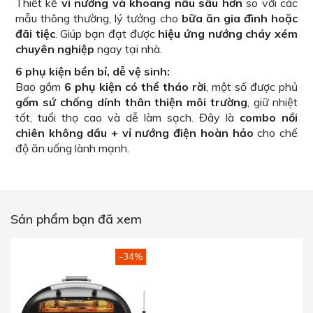
Thiết kế
vỉ nướng và khoang nấu sâu hơn
so với các
mẫu thông thường, lý tưởng cho
bữa ăn gia đình hoặc
đãi tiệc
. Giúp bạn đạt được
hiệu ứng nướng cháy xém
chuyên nghiệp
ngay tại nhà.
6 phụ kiện bền bỉ, dễ vệ sinh:
Bao gồm
6 phụ kiện có thể tháo rời
, một số được phủ
gốm sứ chống dính thân thiện môi trường
, giữ nhiệt
tốt, tuổi thọ cao và dễ làm sạch. Đây là
combo nồi
chiên không dầu + vỉ nướng điện hoàn hảo
cho chế
độ ăn uống lành mạnh.
Sản phẩm bạn đã xem
-34%