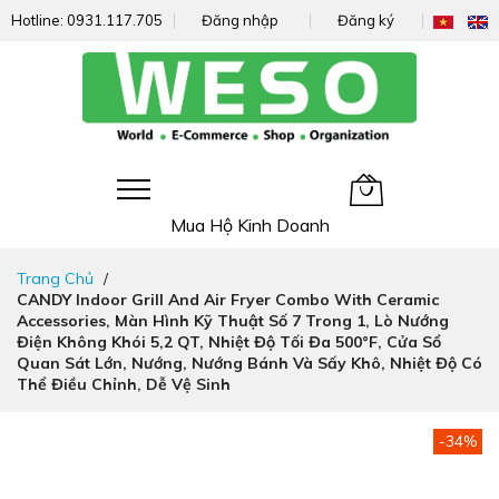
Hotline:
0931.117.705
Đăng nhập
Đăng ký
Giỏ hàng của tôi
Mua Hộ Kinh Doanh
Đi
Trang Chủ
nhanh
CANDY Indoor Grill And Air Fryer Combo With Ceramic
đến
Accessories, Màn Hình Kỹ Thuật Số 7 Trong 1, Lò Nướng
nội
Điện Không Khói 5,2 QT, Nhiệt Độ Tối Đa 500°F, Cửa Sổ
dung
Quan Sát Lớn, Nướng, Nướng Bánh Và Sấy Khô, Nhiệt Độ Có
Thể Điều Chỉnh, Dễ Vệ Sinh
Chuyển
-34%
đến
phần