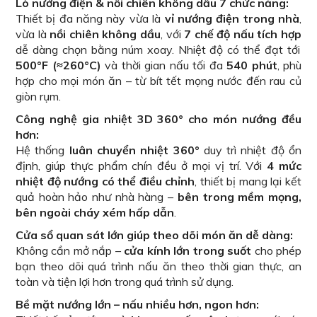
Lò nướng điện & nồi chiên không dầu 7 chức năng:
Thiết bị đa năng này vừa là
vỉ nướng điện trong nhà
,
vừa là
nồi chiên không dầu
, với
7 chế độ nấu tích hợp
dễ dàng chọn bằng núm xoay. Nhiệt độ có thể đạt tới
500°F (≈260°C)
và thời gian nấu tối đa
540 phút
, phù
hợp cho mọi món ăn – từ bít tết mọng nước đến rau củ
giòn rụm.
Công nghệ gia nhiệt 3D 360° cho món nướng đều
hơn:
Hệ thống
luân chuyển nhiệt 360°
duy trì nhiệt độ ổn
định, giúp thực phẩm chín đều ở mọi vị trí. Với
4 mức
nhiệt độ nướng có thể điều chỉnh
, thiết bị mang lại kết
quả hoàn hảo như nhà hàng –
bên trong mềm mọng,
bên ngoài cháy xém hấp dẫn
.
Cửa sổ quan sát lớn giúp theo dõi món ăn dễ dàng:
Không cần mở nắp –
cửa kính lớn trong suốt
cho phép
bạn theo dõi quá trình nấu ăn theo thời gian thực, an
toàn và tiện lợi hơn trong quá trình sử dụng.
Bề mặt nướng lớn – nấu nhiều hơn, ngon hơn: