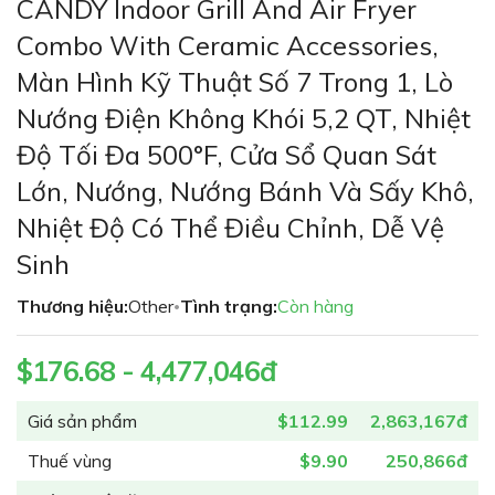
CANDY Indoor Grill And Air Fryer
đến
phần
Combo With Ceramic Accessories,
đầu
Màn Hình Kỹ Thuật Số 7 Trong 1, Lò
của
thư
Nướng Điện Không Khói 5,2 QT, Nhiệt
viện
Độ Tối Đa 500°F, Cửa Sổ Quan Sát
hình
ảnh
Lớn, Nướng, Nướng Bánh Và Sấy Khô,
Nhiệt Độ Có Thể Điều Chỉnh, Dễ Vệ
Sinh
Thương hiệu:
Other
Tình trạng:
Còn hàng
•
$176.68 - 4,477,046đ
Giá sản phẩm
$112.99
2,863,167đ
Thuế vùng
$9.90
250,866đ