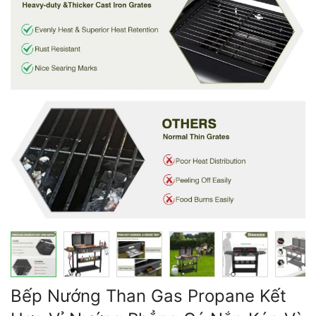
thư
viện
hình
ảnh
Chuyển
Bếp Nướng Than Gas Propane Kết
đến
phần