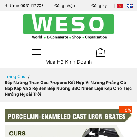
Hotline:
0931.117.705
Đăng nhập
Đăng ký
Giỏ hàng của tô
Mua Hộ Kinh Doanh
Đi
Trang Chủ
nhanh
Bếp Nướng Than Gas Propane Kết Hợp Vỉ Nướng Phẳng Có
đến
Nắp Kép Và 2 Kệ Bên Bếp Nướng BBQ Nhiên Liệu Kép Cho Tiệc
nội
Nướng Ngoài Trời
dung
Chuyển
-18%
đến
phần
đầu
của