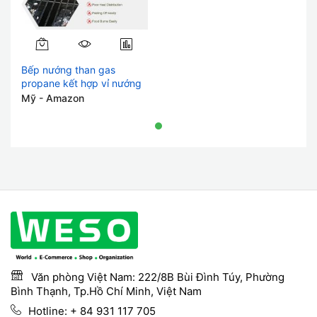
Bếp nướng than gas
propane kết hợp vỉ nướng
phẳng có nắp kép và 2 kệ
Mỹ - Amazon
bên Bếp nướng BBQ nhiên
liệu kép cho tiệc nướng
ngoài trời
Văn phòng Việt Nam: 222/8B Bùi Đình Túy, Phường
Bình Thạnh, Tp.Hồ Chí Minh, Việt Nam
Hotline:
+ 84 931 117 705