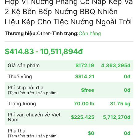
Hợp Vỉ Nướng Phẳng Có Nắp Kép Và
đầu
2 Kệ Bên Bếp Nướng BBQ Nhiên
của
thư
Liệu Kép Cho Tiệc Nướng Ngoài Trời
viện
Thương hiệu:
Other
Tình trạng:
Còn hàng
hình
•
ảnh
$414.83 - 10,511,894đ
Giá sản phẩm
$172.19
4,363,295đ
Thuế vùng
$$14.21
0đ
Phí ship nội địa
$free
0đ
(Tạm tính trên 1 sản phẩm)
Trọng lượng
70.00 lb
31.75 kg
Phí vận chuyển về Việt
$225.425
5,712,270đ
Nam
Phụ thu
$0
0đ
(Tạm tính trên 1 sản phẩm)