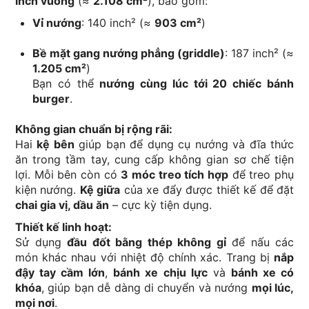
inch vuông
(≈
2.108 cm²
), bao gồm:
Vỉ nướng
: 140 inch² (≈
903 cm²
)
Bề mặt gang nướng phẳng (griddle)
: 187 inch² (≈
1.205 cm²
)
Bạn có thể
nướng cùng lúc tới 20 chiếc bánh
burger
.
Không gian chuẩn bị rộng rãi:
Hai
kệ bên
giúp bạn để dụng cụ nướng và đĩa thức
ăn trong tầm tay, cung cấp không gian sơ chế tiện
lợi. Mỗi bên còn có
3 móc treo tích hợp
để treo phụ
kiện nướng.
Kệ giữa
của xe đẩy được thiết kế để đặt
chai gia vị, dầu ăn
– cực kỳ tiện dụng.
Thiết kế linh hoạt:
Sử dụng
đầu đốt bằng thép không gỉ
để nấu các
món khác nhau với nhiệt độ chính xác. Trang bị
nắp
đậy tay cầm lớn
,
bánh xe chịu lực
và
bánh xe có
khóa
, giúp bạn dễ dàng di chuyển và nướng
mọi lúc,
mọi nơi
.