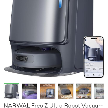
của
thư
viện
hình
ảnh
Chuyển
NARWAL Freo Z Ultra Robot Vacuum
đến