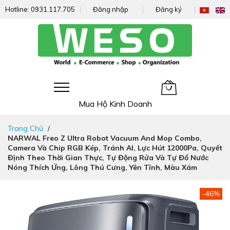
Hotline:
0931.117.705
Đăng nhập
Đăng ký
Giỏ hàng của tôi
Mua Hộ Kinh Doanh
Đi
Trang Chủ
nhanh
NARWAL Freo Z Ultra Robot Vacuum And Mop Combo,
đến
Camera Và Chip RGB Kép, Tránh AI, Lực Hút 12000Pa, Quyết
nội
Định Theo Thời Gian Thực, Tự Động Rửa Và Tự Đổ Nước
dung
Nóng Thích Ứng, Lông Thú Cưng, Yên Tĩnh, Màu Xám
Chuyển
-46%
đến
phần
đầu