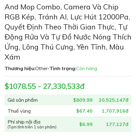
phần
And Mop Combo, Camera Và Chip
đầu
RGB Kép, Tránh AI, Lực Hút 12000Pa,
của
thư
Quyết Định Theo Thời Gian Thực, Tự
viện
Động Rửa Và Tự Đổ Nước Nóng Thích
hình
ảnh
Ứng, Lông Thú Cưng, Yên Tĩnh, Màu
Xám
Thương hiệu:
Other
Tình trạng:
Còn hàng
•
$1078.55 - 27,330,533đ
Giá sản phẩm
$809.99
20,525,147đ
Thuế vùng
$67.40
1,707,916đ
Phí ship nội địa
$6.99
177,127đ
(Tạm tính trên 1 sản phẩm)