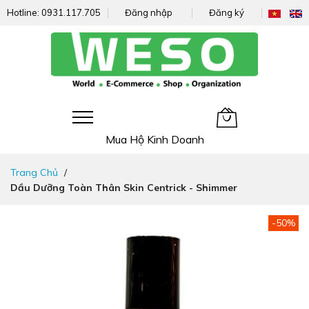
Hotline:
0931.117.705
Đăng nhập
Đăng ký
Giỏ hàng của tôi
Mua Hộ Kinh Doanh
Đi
Trang Chủ
nhanh
Dầu Dưỡng Toàn Thân Skin Centrick - Shimmer
đến
nội
dung
Chuyển
-50%
đến
phần
đầu
của
thư