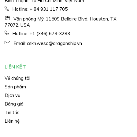
Bình Thạnh, Tp.Hồ Chí Minh, Việt Nam
Hotline:
+ 84 931 117 705
Văn phòng Mỹ: 11509 Bellaire Blvd, Houston, TX
77072, USA
Hotline:
+1 (346) 673-3283
Email:
cskh.weso@dragonship.vn
LIÊN KẾT
Về chúng tôi
Sản phẩm
Dịch vụ
Bảng giá
Tin tức
Liên hệ