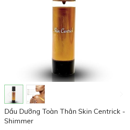
viện
hình
ảnh
Chuyển
Dầu Dưỡng Toàn Thân Skin Centrick -
đến
phần
Shimmer
đầu