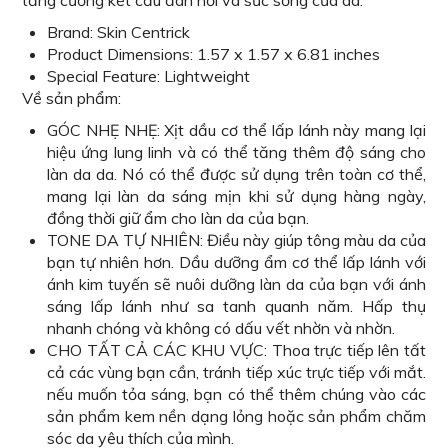
Brand: Skin Centrick
Product Dimensions:
1.57 x 1.57 x 6.81 inches
Special Feature: Lightweight
Về sản phẩm:
GÓC NHẸ NHẸ: Xịt dầu cơ thể lấp lánh này mang lại
hiệu ứng lung linh và có thể tăng thêm độ sáng cho
làn da da. Nó có thể được sử dụng trên toàn cơ thể,
mang lại làn da sáng mịn khi sử dụng hàng ngày,
đồng thời giữ ẩm cho làn da của bạn.
TONE DA TỰ NHIÊN: Điều này giúp tông màu da của
bạn tự nhiên hơn. Dầu dưỡng ẩm cơ thể lấp lánh với
ánh kim tuyến sẽ nuôi dưỡng làn da của bạn với ánh
sáng lấp lánh như sa tanh quanh năm. Hấp thụ
nhanh chóng và không có dấu vết nhờn và nhờn.
CHO TẤT CẢ CÁC KHU VỰC: Thoa trực tiếp lên tất
cả các vùng bạn cần, tránh tiếp xúc trực tiếp với mắt.
nếu muốn tỏa sáng, bạn có thể thêm chúng vào các
sản phẩm kem nền dạng lỏng hoặc sản phẩm chăm
sóc da yêu thích của mình.