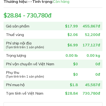
Thương hiệu:
--
Tình trạng:
Còn hàng
của
•
thư
viện
$28.84 - 730,780đ
hình
ảnh
Giá sản phẩm
$17.99
455,867đ
Thuế vùng
$2.06
52,200đ
Phí ship nội địa
$6.99
177,127đ
(Tạm tính trên 1 sản phẩm)
Trọng lượng
0.00 lb
0.00 kg
Phí vận chuyển về Việt Nam
$0
0đ
Phụ thu
$0
0đ
(Tạm tính trên 1 sản phẩm)
Phí mua hộ
$1.8
45,587đ
Tạm tính về Việt Nam
$28.84
730,780đ