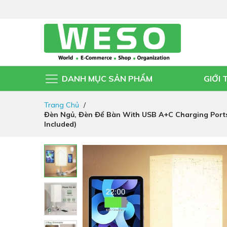
DANH MỤC SẢN PHẨM
GIỚI 
Đi
Trang Chủ
nhanh
Đèn Ngủ, Đèn Để Bàn With USB A+C Charging Ports
đến
Included)
nội
dung
Chuyển
đến
phần
đầu
của
thư
viện