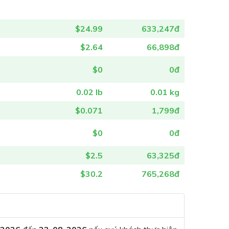
$24.99
633,247đ
$2.64
66,898đ
$0
0đ
0.02 lb
0.01 kg
$0.071
1,799đ
$0
0đ
$2.5
63,325đ
$30.2
765,268đ