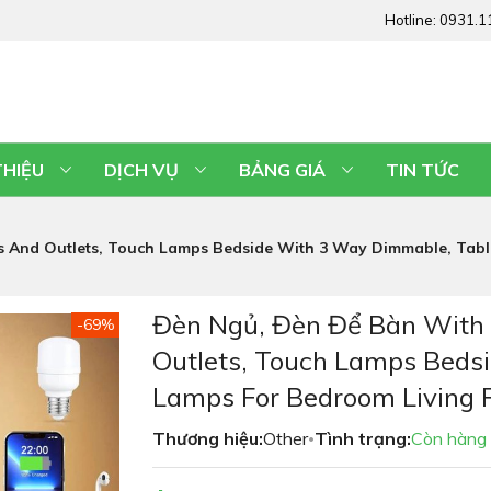
Hotline:
0931.1
THIỆU
DỊCH VỤ
BẢNG GIÁ
TIN TỨC
 And Outlets, Touch Lamps Bedside With 3 Way Dimmable, Tabl
Đèn Ngủ, Đèn Để Bàn With
-69%
Outlets, Touch Lamps Beds
Lamps For Bedroom Living 
Thương hiệu:
Other
Tình trạng:
Còn hàng
•