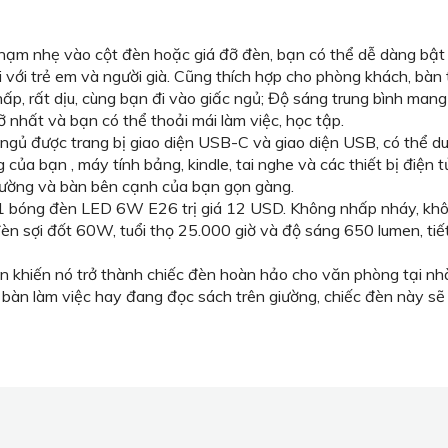
m nhẹ vào cột đèn hoặc giá đỡ đèn, bạn có thể dễ dàng bật 
với trẻ em và người già. Cũng thích hợp cho phòng khách, bàn t
ấp, rất dịu, cùng bạn đi vào giấc ngủ; Độ sáng trung bình man
nhất và bạn có thể thoải mái làm việc, học tập.
ủ được trang bị giao diện USB-C và giao diện USB, có thể duy
của bạn , máy tính bảng, kindle, tai nghe và các thiết bị điện t
giường và bàn bên cạnh của bạn gọn gàng.
óng đèn LED 6W E26 trị giá 12 USD. Không nhấp nháy, không ù
n sợi đốt 60W, tuổi thọ 25.000 giờ và độ sáng 650 lumen, tiế
iản khiến nó trở thành chiếc đèn hoàn hảo cho văn phòng tại 
i bàn làm việc hay đang đọc sách trên giường, chiếc đèn này 