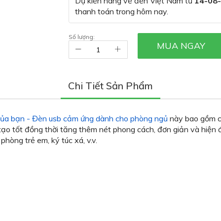
Dự kiến hàng về đến Việt Nam từ
14-08
thanh toán trong hôm nay.
Số lượng:
MUA NGAY
Chi Tiết Sản Phẩm
à của bạn - Đèn usb cảm ứng dành cho phòng ngủ
này bao gồm ch
o tốt đồng thời tăng thêm nét phong cách, đơn giản và hiện đạ
hòng trẻ em, ký túc xá, v.v.