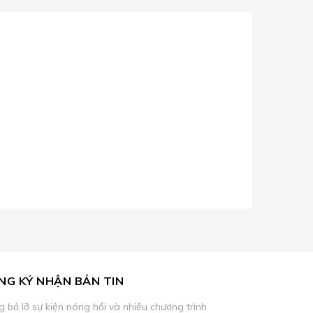
NG KÝ NHẬN BẢN TIN
 bỏ lỡ sự kiện nóng hổi và nhiều chương trình