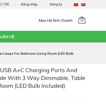
17.705
Đăng nhập
Đăng ký
Mua Hộ Kinh Doanh
Giỏ hàng của tôi
LIÊN HỆ
e Lamps For Bedroom Living Room (LED Bulb
 USB A+C Charging Ports And
ide With 3 Way Dimmable, Table
Room (LED Bulb Included)