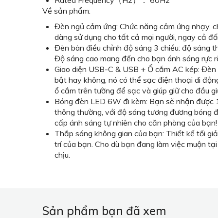
Rated Frequency（Hz）： 60Hz
Về sản phẩm:
Đèn ngủ cảm ứng: Chức năng cảm ứng nhạy, chạ
dàng sử dụng cho tất cả mọi người, ngay cả đối 
Đèn bàn điều chỉnh độ sáng 3 chiều: độ sáng th
Độ sáng cao mang đến cho bạn ánh sáng rực rỡ 
Giao diện USB-C & USB + Ổ cắm AC kép: Đèn ng
bật hay không, nó có thể sạc điện thoại di động 
ổ cắm trên tường để sạc và giúp giữ cho đầu 
Bóng đèn LED 6W đi kèm: Bạn sẽ nhận được 1 b
thông thường, với độ sáng tương đương bóng đè
cấp ánh sáng tự nhiên cho căn phòng của bạn!
Thắp sáng không gian của bạn: Thiết kế tối g
trí của bạn. Cho dù bạn đang làm việc muộn tạ
chịu.
Sản phẩm bạn đã xem