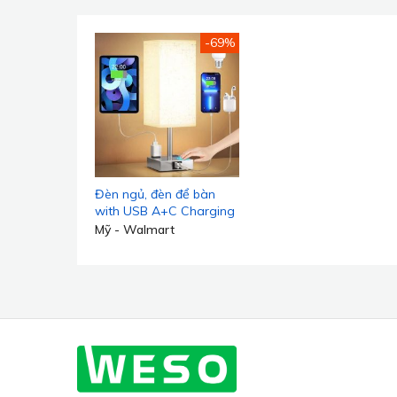
-69%
Đèn ngủ, đèn để bàn
with USB A+C Charging
Ports and Outlets,
Mỹ - Walmart
Touch Lamps Bedside
with 3 Way Dimmable,
Table Lamps for
Bedroom Living Room
(LED Bulb Included)