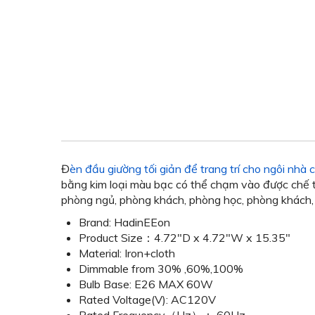
Đ
èn đầu giường tối giản để trang trí cho ngôi nh
bằng kim loại màu bạc có thể chạm vào được chế tạ
phòng ngủ, phòng khách, phòng học, phòng khách, p
Brand: HadinEEon
Product Size：4.72"D x 4.72"W x 15.35"
Material: Iron+cloth
Dimmable from 30% ,60%,100%
Bulb Base: E26 MAX 60W
Rated Voltage(V): AC120V