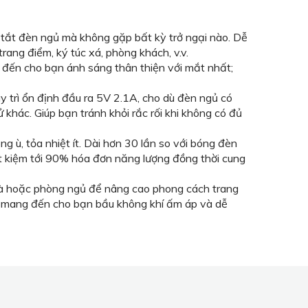
tắt đèn ngủ mà không gặp bất kỳ trở ngại nào. Dễ
rang điểm, ký túc xá, phòng khách, v.v.
g đến cho bạn ánh sáng thân thiện với mắt nhất;
 trì ổn định đầu ra 5V 2.1A, cho dù đèn ngủ có
ử khác. Giúp bạn tránh khỏi rắc rối khi không có đủ
, tỏa nhiệt ít. Dài hơn 30 lần so với bóng đèn
t kiệm tới 90% hóa đơn năng lượng đồng thời cung
nhà hoặc phòng ngủ để nâng cao phong cách trang
sẽ mang đến cho bạn bầu không khí ấm áp và dễ