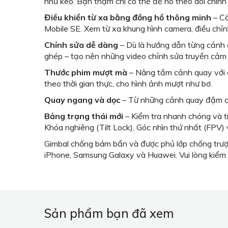
như keo. Bạn thậm chí có thể để nó theo dõi chính
Điều khiển từ xa bằng đồng hồ thông minh
– Cà
Mobile SE. Xem từ xa khung hình camera, điều chỉn
Chỉnh sửa dễ dàng
– Dù là hướng dẫn từng cảnh q
ghép – tạo nên những video chỉnh sửa truyền cảm
Thước phim mượt mà
– Nâng tầm cảnh quay với c
theo thời gian thực, cho hình ảnh mượt như bơ.
Quay ngang và dọc
– Từ những cảnh quay đậm chấ
Bảng trạng thái mới
– Kiểm tra nhanh chóng và ti
Khóa nghiêng (Tilt Lock), Góc nhìn thứ nhất (FPV)
Gimbal chống bám bẩn và được phủ lớp chống trượt,
iPhone, Samsung Galaxy và Huawei. Vui lòng kiểm 
Sản phẩm bạn đã xem