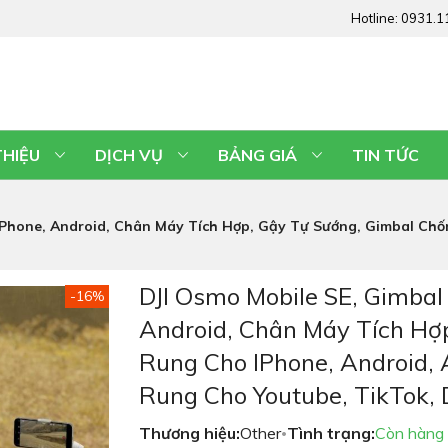
Hotline:
0931.1
THIỆU
DỊCH VỤ
BẢNG GIÁ
TIN TỨC
IPhone, Android, Chân Máy Tích Hợp, Gậy Tự Sướng, Gimbal Chốn
DJI Osmo Mobile SE, Gimbal
-16%
Android, Chân Máy Tích Hợ
Rung Cho IPhone, Android, 
Rung Cho Youtube, TikTok, 
Thương hiệu:
Other
Tình trạng:
Còn hàng
•