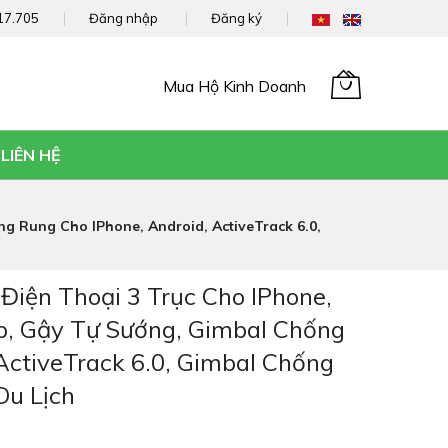
17.705
Đăng nhập
Đăng ký
Mua Hộ Kinh Doanh
Giỏ hàng của tôi
LIÊN HỆ
g Rung Cho IPhone, Android, ActiveTrack 6.0,
 Điện Thoại 3 Trục Cho IPhone,
p, Gậy Tự Sướng, Gimbal Chống
ActiveTrack 6.0, Gimbal Chống
Du Lịch