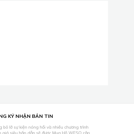
NG KÝ NHẬN BẢN TIN
 bỏ lỡ sự kiện nóng hổi và nhiều chương trình
m giá siêu hấp dẫn sẽ được Mua Hộ WESO cập