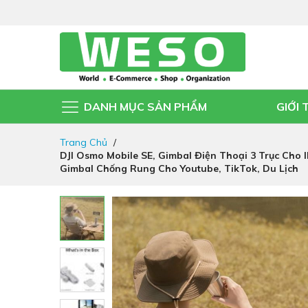
DANH MỤC SẢN PHẨM
GIỚI 
Đi
Trang Chủ
nhanh
DJI Osmo Mobile SE, Gimbal Điện Thoại 3 Trục Cho 
đến
Gimbal Chống Rung Cho Youtube, TikTok, Du Lịch
nội
dung
Chuyển
đến
phần
đầu
của
thư
viện