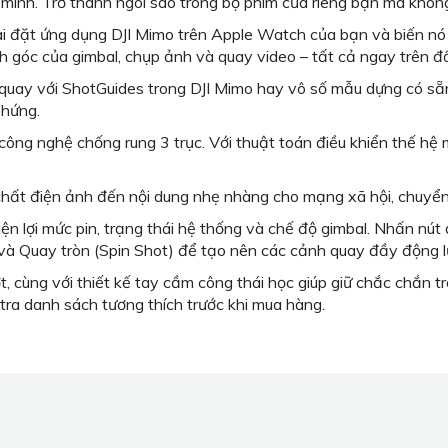
 mình. Trở thành ngôi sao trong bộ phim của riêng bạn mà không 
i đặt ứng dụng DJI Mimo trên Apple Watch của bạn và biến nó
h góc của gimbal, chụp ảnh và quay video – tất cả ngay trên đ
uay với ShotGuides trong DJI Mimo hay vô số mẫu dựng có sẵn 
 hứng.
ông nghệ chống rung 3 trục. Với thuật toán điều khiển thế hệ
t điện ảnh đến nội dung nhẹ nhàng cho mạng xã hội, chuyển đ
ện lợi mức pin, trạng thái hệ thống và chế độ gimbal. Nhấn nút 
 và Quay tròn (Spin Shot) để tạo nên các cảnh quay đầy động l
 cùng với thiết kế tay cầm công thái học giúp giữ chắc chắn t
tra danh sách tương thích trước khi mua hàng.