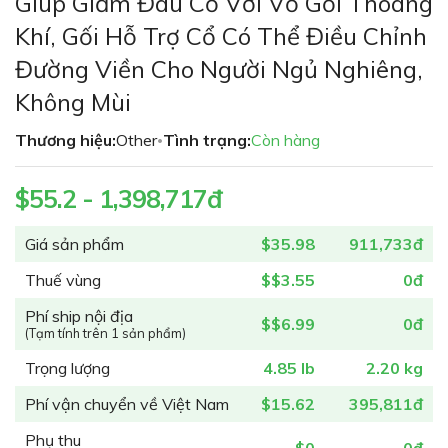
Giúp Giảm Đau Cổ Với Vỏ Gối Thoáng
đầu
Khí, Gối Hỗ Trợ Cổ Có Thể Điều Chỉnh
của
thư
Đường Viền Cho Người Ngủ Nghiêng,
viện
Không Mùi
hình
ảnh
Thương hiệu:
Other
Tình trạng:
Còn hàng
•
$55.2 - 1,398,717đ
Giá sản phẩm
$35.98
911,733đ
Thuế vùng
$$3.55
0đ
Phí ship nội địa
$$6.99
0đ
(Tạm tính trên 1 sản phẩm)
Trọng lượng
4.85 lb
2.20 kg
Phí vận chuyển về Việt Nam
$15.62
395,811đ
Phụ thu