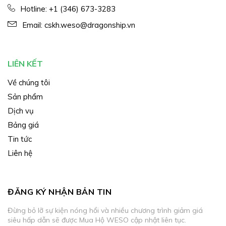
Hotline:
+1 (346) 673-3283
Email:
cskh.weso@dragonship.vn
LIÊN KẾT
Về chúng tôi
Sản phẩm
Dịch vụ
Bảng giá
Tin tức
Liên hệ
ĐĂNG KÝ NHẬN BẢN TIN
Đừng bỏ lỡ sự kiện nóng hổi và nhiều chương trình giảm giá
siêu hấp dẫn sẽ được Mua Hộ WESO cập nhật liên tục.