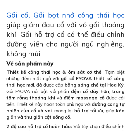
Gối cổ, Gối bọt nhớ công thái học
giúp giảm đau cổ với vỏ gối thoáng
khí, Gối hỗ trợ cổ có thể điều chỉnh
đường viền cho người ngủ nghiêng,
không mùi
Về sản phẩm này
Thiết kế công thái học & ôm sát cơ thể:
Tạm biệt
những đêm mất ngủ với
gối cổ FYOVA thiết kế công
thái học mới
, đã được cấp
bằng sáng chế tại Hoa Kỳ
.
Gối FYOVA nổi bật với phần
đệm cổ dày hơn
,
trung
tâm rỗng thoáng khí
và
điểm massage cổ
được cải
tiến. Thiết kế này hoàn toàn phù hợp với
đường cong tự
nhiên của cổ và vai
, mang lại
hỗ trợ tối ưu
, giúp
kéo
giãn và thư giãn cột sống cổ
.
2 độ cao hỗ trợ cổ hoàn hảo:
Với tùy chọn
điều chỉnh