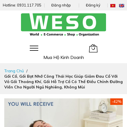
Hotline:
0931.117.705
Đăng nhập
Đăng ký
Giỏ hàng của tôi
Mua Hộ Kinh Doanh
Đi
Trang Chủ
nhanh
Gối Cổ, Gối Bọt Nhớ Công Thái Học Giúp Giảm Đau Cổ Với
đến
Vỏ Gối Thoáng Khí, Gối Hỗ Trợ Cổ Có Thể Điều Chỉnh Đường
nội
Viền Cho Người Ngủ Nghiêng, Không Mùi
dung
Chuyển
-42%
đến
phần
đầu
của