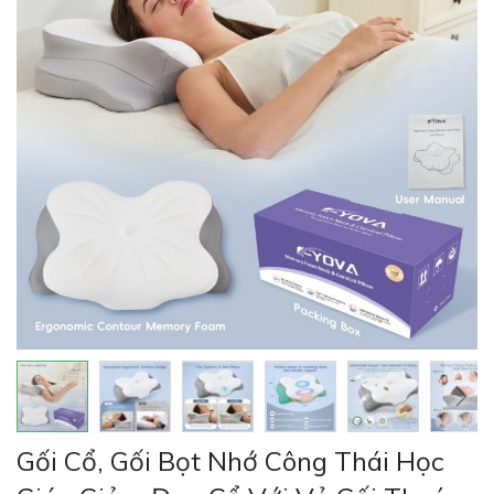
thư
viện
hình
ảnh
Chuyển
Gối Cổ, Gối Bọt Nhớ Công Thái Học
đến
phần