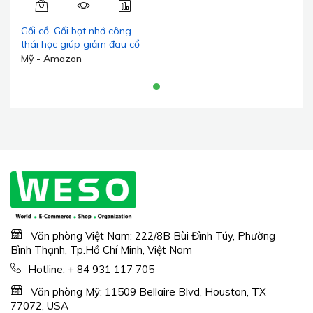
Gối cổ, Gối bọt nhớ công
thái học giúp giảm đau cổ
với vỏ gối thoáng khí, Gối
Mỹ - Amazon
hỗ trợ cổ có thể điều chỉnh
đường viền cho người ngủ
nghiêng, không mùi
Văn phòng Việt Nam: 222/8B Bùi Đình Túy, Phường
Bình Thạnh, Tp.Hồ Chí Minh, Việt Nam
Hotline:
+ 84 931 117 705
Văn phòng Mỹ: 11509 Bellaire Blvd, Houston, TX
77072, USA