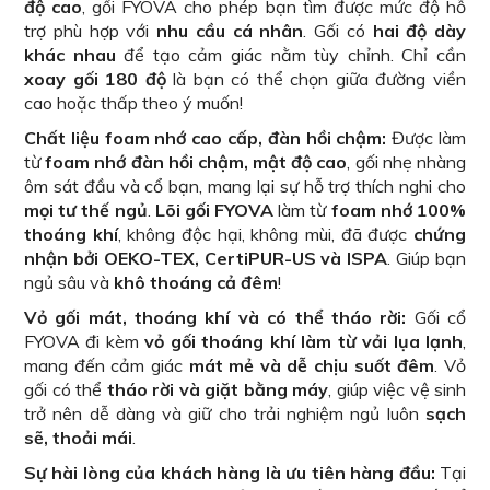
độ cao
, gối FYOVA cho phép bạn tìm được mức độ hỗ
trợ phù hợp với
nhu cầu cá nhân
. Gối có
hai độ dày
khác nhau
để tạo cảm giác nằm tùy chỉnh. Chỉ cần
xoay gối 180 độ
là bạn có thể chọn giữa đường viền
cao hoặc thấp theo ý muốn!
Chất liệu foam nhớ cao cấp, đàn hồi chậm:
Được làm
từ
foam nhớ đàn hồi chậm, mật độ cao
, gối nhẹ nhàng
ôm sát đầu và cổ bạn, mang lại sự hỗ trợ thích nghi cho
mọi tư thế ngủ
.
Lõi gối FYOVA
làm từ
foam nhớ 100%
thoáng khí
, không độc hại, không mùi, đã được
chứng
nhận bởi OEKO-TEX, CertiPUR-US và ISPA
. Giúp bạn
ngủ sâu và
khô thoáng cả đêm
!
Vỏ gối mát, thoáng khí và có thể tháo rời:
Gối cổ
FYOVA đi kèm
vỏ gối thoáng khí làm từ vải lụa lạnh
,
mang đến cảm giác
mát mẻ và dễ chịu suốt đêm
. Vỏ
gối có thể
tháo rời và giặt bằng máy
, giúp việc vệ sinh
trở nên dễ dàng và giữ cho trải nghiệm ngủ luôn
sạch
sẽ, thoải mái
.
Sự hài lòng của khách hàng là ưu tiên hàng đầu:
Tại