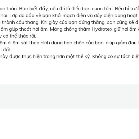
 toàn. Bạn biết đấy, nếu đó là điều bạn quan tâm. Bền bỉ trướ
 hai. Lớp da bảo vệ bạn khỏi mạch điện và dây điện đang hoạt 
 thành cầu thang. Khi giày của bạn đứng thẳng, bạn cũng sẽ đứ
m giúp thoát hơi ẩm. Màng chống thấm Hydrotex giữ hơi ẩm kh
có thể tháo rời.
 ái ôm sát theo hình dạng bàn chân của bạn, giúp giảm đau l
m đất.
này được thực hiện trong hơn một thế kỷ. Không có sự tách biệt