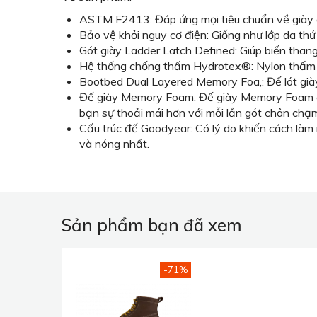
ASTM F2413: Đáp ứng mọi tiêu chuẩn về giày an
Bảo vệ khỏi nguy cơ điện: Giống như lớp da thứ
Gót giày Ladder Latch Defined: Giúp biến thang
Hệ thống chống thấm Hydrotex®: Nylon thấm ẩ
Bootbed Dual Layered Memory Foa,: Đế lót giày 
Đế giày Memory Foam: Đế giày Memory Foam êm
bạn sự thoải mái hơn với mỗi lần gót chân chạ
Cấu trúc đế Goodyear: Có lý do khiến cách làm 
và nóng nhất.
Sản phẩm bạn đã xem
-71%