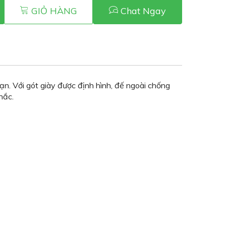
GIỎ HÀNG
Chat Ngay
ạn. Với gót giày được định hình, đế ngoài chống
hắc.