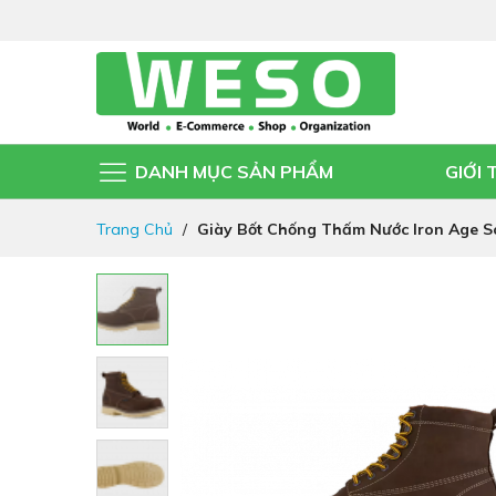
DANH MỤC SẢN PHẨM
GIỚI 
Đi
Trang Chủ
Giày Bốt Chống Thấm Nước Iron Age So
nhanh
đến
nội
Chuyển
dung
đến
phần
đầu
của
thư
viện
hình
ảnh