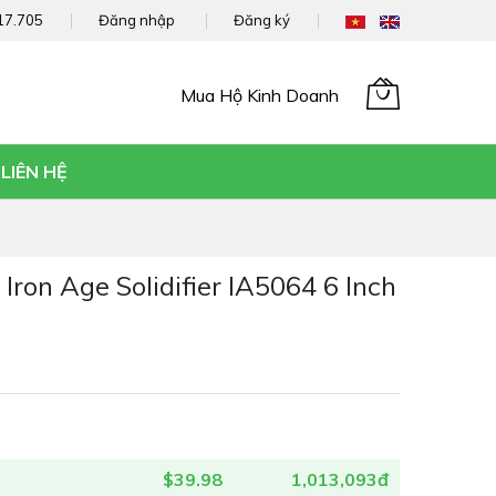
17.705
Đăng nhập
Đăng ký
Mua Hộ Kinh Doanh
Giỏ hàng của tôi
LIÊN HỆ
ron Age Solidifier IA5064 6 Inch
$39.98
1,013,093đ