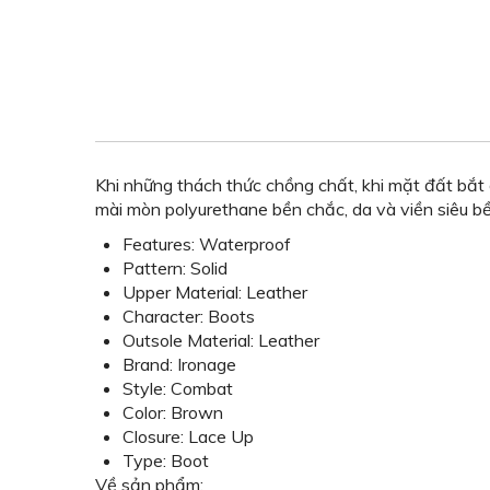
Khi những thách thức chồng chất, khi mặt đất bắ
mài mòn polyurethane bền chắc, da và viền siêu bề
Features: Waterproof
Pattern: Solid
Upper Material: Leather
Character: Boots
Outsole Material: Leather
Brand: Ironage
Style: Combat
Color: Brown
Closure: Lace Up
Type: Boot
Về sản phẩm: