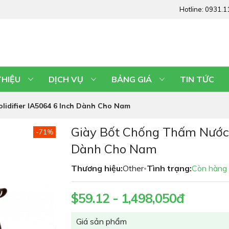
Hotline:
0931.1
THIỆU
DỊCH VỤ
BẢNG GIÁ
TIN TỨC
lidifier IA5064 6 Inch Dành Cho Nam
Giày Bốt Chống Thấm Nước I
-71%
Dành Cho Nam
Thương hiệu:
Other
Tình trạng:
Còn hàng
•
$59.12 - 1,498,050đ
Giá sản phẩm