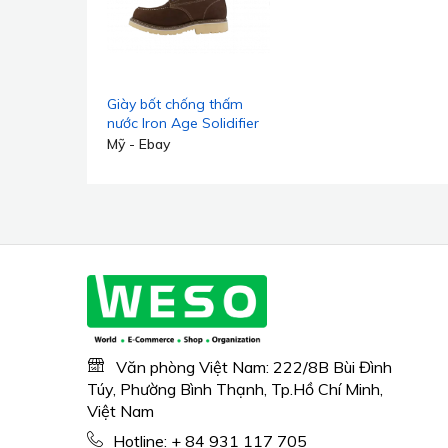
Giày bốt chống thấm
nước Iron Age Solidifier
IA5064 6 inch dành cho
Mỹ - Ebay
nam
Văn phòng Việt Nam: 222/8B Bùi Đình
Túy, Phường Bình Thạnh, Tp.Hồ Chí Minh,
Việt Nam
Hotline:
+ 84 931 117 705