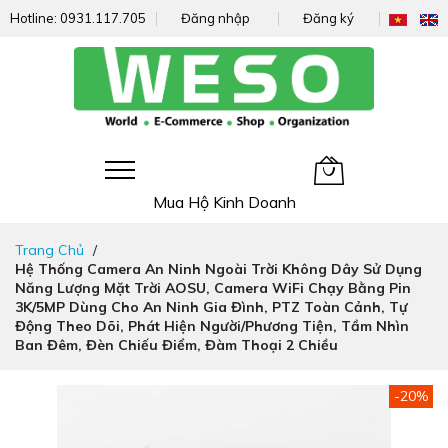
Hotline:
0931.117.705
Đăng nhập
Đăng ký
Giỏ hàng của tôi
Mua Hộ Kinh Doanh
Đi
Trang Chủ
nhanh
Hệ Thống Camera An Ninh Ngoài Trời Không Dây Sử Dụng
đến
Năng Lượng Mặt Trời AOSU, Camera WiFi Chạy Bằng Pin
nội
3K/5MP Dùng Cho An Ninh Gia Đình, PTZ Toàn Cảnh, Tự
dung
Động Theo Dõi, Phát Hiện Người/phương Tiện, Tầm Nhìn
Ban Đêm, Đèn Chiếu Điểm, Đàm Thoại 2 Chiều
Chuyển
-20%
đến
phần