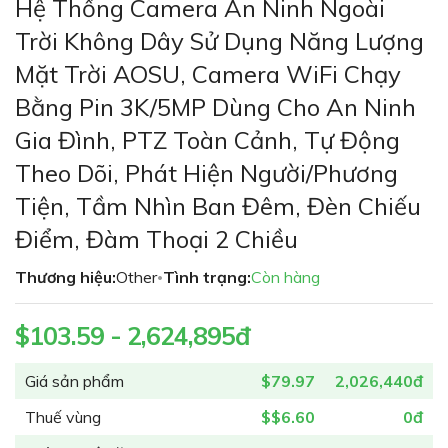
Hệ Thống Camera An Ninh Ngoài
đến
phần
Trời Không Dây Sử Dụng Năng Lượng
đầu
Mặt Trời AOSU, Camera WiFi Chạy
của
thư
Bằng Pin 3K/5MP Dùng Cho An Ninh
viện
Gia Đình, PTZ Toàn Cảnh, Tự Động
hình
ảnh
Theo Dõi, Phát Hiện Người/phương
Tiện, Tầm Nhìn Ban Đêm, Đèn Chiếu
Điểm, Đàm Thoại 2 Chiều
Thương hiệu:
Other
Tình trạng:
Còn hàng
•
$103.59 - 2,624,895đ
Giá sản phẩm
$79.97
2,026,440đ
Thuế vùng
$$6.60
0đ