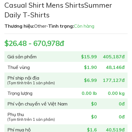
đầu
Casual Shirt Mens ShirtsSummer
của
thư
Daily T-Shirts
viện
Thương hiệu:
Other
Tình trạng:
Còn hàng
hình
•
ảnh
$26.48 - 670,978đ
Giá sản phẩm
$15.99
405,187đ
Thuế vùng
$1.90
48,146đ
Phí ship nội địa
$6.99
177,127đ
(Tạm tính trên 1 sản phẩm)
Trọng lượng
0.00 lb
0.00 kg
Phí vận chuyển về Việt Nam
$0
0đ
Phụ thu
$0
0đ
(Tạm tính trên 1 sản phẩm)
Phí mua hộ
$1.6
40,519đ