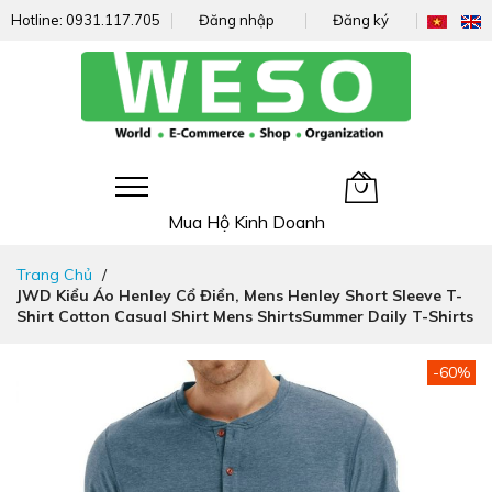
Hotline:
0931.117.705
Đăng nhập
Đăng ký
Giỏ hàng của tôi
Mua Hộ Kinh Doanh
Đi
Trang Chủ
nhanh
JWD Kiểu Áo Henley Cổ Điển, Mens Henley Short Sleeve T-
đến
Shirt Cotton Casual Shirt Mens ShirtsSummer Daily T-Shirts
nội
dung
Chuyển
-60%
đến
phần
đầu
của