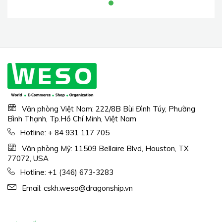
ShirtsSummer Daily T-
Shirts
Văn phòng Việt Nam: 222/8B Bùi Đình Túy, Phường
Bình Thạnh, Tp.Hồ Chí Minh, Việt Nam
Hotline:
+ 84 931 117 705
Văn phòng Mỹ: 11509 Bellaire Blvd, Houston, TX
77072, USA
Hotline:
+1 (346) 673-3283
Email:
cskh.weso@dragonship.vn