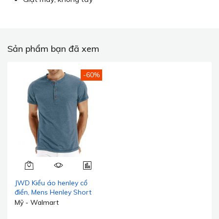
Sản phẩm bạn đã xem
-60%
JWD Kiểu áo henley cổ
điển, Mens Henley Short
Sleeve T-Shirt Cotton
Mỹ - Walmart
Casual Shirt Mens