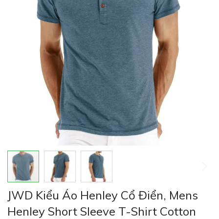
thư
viện
hình
ảnh
Chuyển
JWD Kiểu Áo Henley Cổ Điển, Mens
đến
phần
Henley Short Sleeve T-Shirt Cotton