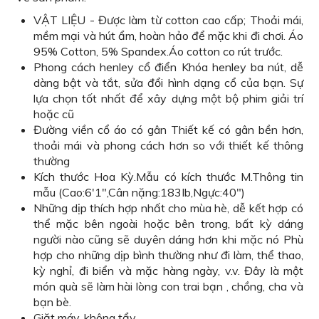
VẬT LIỆU - Được làm từ cotton cao cấp; Thoải mái,
mềm mại và hút ẩm, hoàn hảo để mặc khi đi chơi. Áo
95% Cotton, 5% Spandex.Áo cotton co rút trước.
Phong cách henley cổ điển Khóa henley ba nút, dễ
dàng bật và tắt, sửa đổi hình dạng cổ của bạn. Sự
lựa chọn tốt nhất để xây dựng một bộ phim giải trí
hoặc cũ
Đường viền cổ áo có gân Thiết kế có gân bền hơn,
thoải mái và phong cách hơn so với thiết kế thông
thường
Kích thước Hoa Kỳ.Mẫu có kích thước M.Thông tin
mẫu (Cao:6'1",Cân nặng:183Ib,Ngực:40")
Những dịp thích hợp nhất cho mùa hè, dễ kết hợp có
thể mặc bên ngoài hoặc bên trong, bất kỳ dáng
người nào cũng sẽ duyên dáng hơn khi mặc nó Phù
hợp cho những dịp bình thường như đi làm, thể thao,
kỳ nghỉ, đi biển và mặc hàng ngày, v.v. Đây là một
món quà sẽ làm hài lòng con trai bạn , chồng, cha và
bạn bè.
Giặt máy, không tẩy