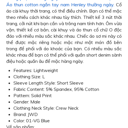
Áo thun cotton ngắn tay nam Henley thường ngày.
Cổ
áo cài khuy thời trang, có thể điều chỉnh. Bạn có thể mặc
theo nhiều cách khác nhau tùy thích. Thiết kế 3 nút thời
trang, cởi nút khi bạn cần và trông nam tính hơn. Ôm vừa
vặn, thiết kế cơ bản, cài khuy và áo thun cổ chữ O độc
đáo với nhiều màu sắc khác nhau. Chiếc áo sơ mi này có
thể được mặc riêng hoặc mặc như một món đồ bên
trong để phối với áo khoác của bạn. Có nhiều màu sắc
khác nhau để bạn có thể phối với quần short denim sành
điệu hoặc quần âu để mặc hàng ngày.
Features: Lightweight
Clothing Size: L
Sleeve Length Style: Short Sleeve
Fabric Content: 5% Spandex, 95% Cotton
Pattern: Solid Print
Gender: Male
Clothing Neck Style: Crew Neck
Brand: JWD
Color: 01-VG Blue
Về sản phẩm: