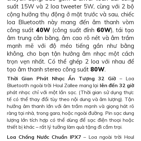
suất 15W và 2 loa tweeter 5W, cùng với 2 bộ
cộng hưởng thụ động ở mặt trước và sau, chiếc
loa Bluetooth này mang đến âm thanh vòm
công suất
40W
(công suất đỉnh
60W
), tái tạo
âm trung cân bằng, âm cao rõ nét và âm trầm
mạnh mẽ với độ méo tiếng gần như bằng
không, cho bạn tận hưởng âm nhạc một cách
trọn vẹn nhất. Có thể ghép 2 loa với nhau để
tạo âm thanh stereo công suất
80W
.
Thời Gian Phát Nhạc Ấn Tượng 32 Giờ
– Loa
Bluetooth ngoài trời Houl Zallee mang lại
lên đến 32 giờ
phát nhạc chỉ với một lần sạc. (Thời gian sử dụng thực
tế có thể thay đổi tùy theo nội dung và âm lượng). Tận
hưởng âm thanh lớn với âm trầm mạnh và giọng hát rõ
ràng tại nhà, trong gara, hoặc ngoài đường. Pin sạc dung
lượng lớn tích hợp có thể dùng để sạc điện thoại hoặc
thiết bị khác – rất lý tưởng làm quà tặng đi cắm trại.
Loa Chống Nước Chuẩn IPX7
– Loa ngoài trời Houl