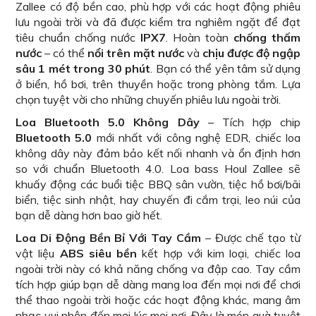
Zallee có độ bền cao, phù hợp với các hoạt động phiêu
lưu ngoài trời và đã được kiểm tra nghiêm ngặt để đạt
tiêu chuẩn chống nước
IPX7
. Hoàn toàn
chống thấm
nước
– có thể
nổi trên mặt nước
và
chịu được độ ngập
sâu 1 mét trong 30 phút
. Bạn có thể yên tâm sử dụng
ở biển, hồ bơi, trên thuyền hoặc trong phòng tắm. Lựa
chọn tuyệt vời cho những chuyến phiêu lưu ngoài trời.
Loa Bluetooth 5.0 Không Dây
– Tích hợp chip
Bluetooth 5.0
mới nhất với công nghệ EDR, chiếc loa
không dây này đảm bảo kết nối nhanh và ổn định hơn
so với chuẩn Bluetooth 4.0. Loa bass Houl Zallee sẽ
khuấy động các buổi tiệc BBQ sân vườn, tiệc hồ bơi/bãi
biển, tiệc sinh nhật, hay chuyến đi cắm trại, leo núi của
bạn dễ dàng hơn bao giờ hết.
Loa Di Động Bền Bỉ Với Tay Cầm
– Được chế tạo từ
vật liệu
ABS siêu bền
kết hợp với kim loại, chiếc loa
ngoài trời này có khả năng chống va đập cao. Tay cầm
tích hợp giúp bạn dễ dàng mang loa đến mọi nơi để chơi
thể thao ngoài trời hoặc các hoạt động khác, mang âm
nhạc vui nhộn đến mọi lúc mọi nơi. Đây là món quà tuyệt