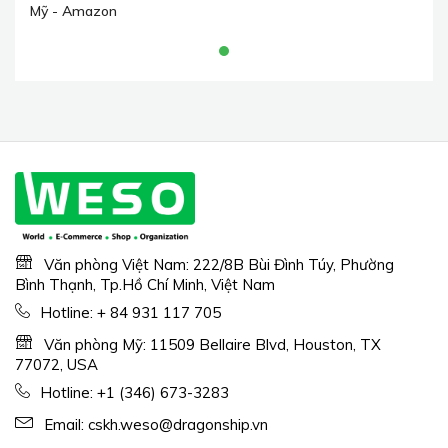
60) không dây di động có
Mỹ - Amazon
loa siêu trầm, thời gian
phát 32 giờ, âm thanh nổi
lớn, âm trầm sâu,
Bluetooth 5.0 có tay cầm
dùng cho hồ bơi, bãi biển,
ngoài trời, quà tặng
Văn phòng Việt Nam: 222/8B Bùi Đình Túy, Phường
Bình Thạnh, Tp.Hồ Chí Minh, Việt Nam
Hotline:
+ 84 931 117 705
Văn phòng Mỹ: 11509 Bellaire Blvd, Houston, TX
77072, USA
Hotline:
+1 (346) 673-3283
Email:
cskh.weso@dragonship.vn