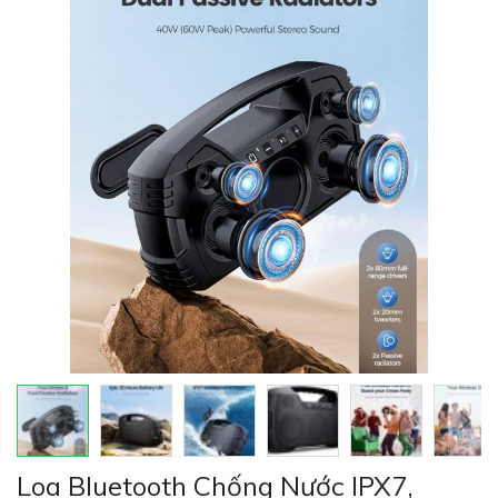
của
thư
viện
hình
ảnh
Chuyển
Loa Bluetooth Chống Nước IPX7,
đến