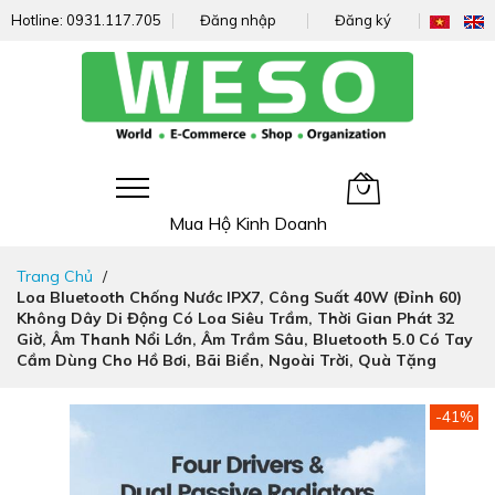
Hotline:
0931.117.705
Đăng nhập
Đăng ký
Giỏ hàng của tôi
Mua Hộ Kinh Doanh
Đi
Trang Chủ
nhanh
Loa Bluetooth Chống Nước IPX7, Công Suất 40W (đỉnh 60)
đến
Không Dây Di Động Có Loa Siêu Trầm, Thời Gian Phát 32
nội
Giờ, Âm Thanh Nổi Lớn, Âm Trầm Sâu, Bluetooth 5.0 Có Tay
dung
Cầm Dùng Cho Hồ Bơi, Bãi Biển, Ngoài Trời, Quà Tặng
Chuyển
-41%
đến
phần
đầu