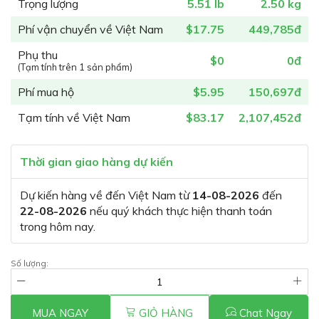
Trọng lượng
5.51 lb
2.50 kg
Phí vận chuyển về Việt Nam
$17.75
449,785đ
Phụ thu
$0
0đ
(Tạm tính trên 1 sản phẩm)
Phí mua hộ
$5.95
150,697đ
Tạm tính về Việt Nam
$83.17
2,107,452đ
Thời gian giao hàng dự kiến
Dự kiến hàng về đến Việt Nam từ
14-08-2026
đến
22-08-2026
nếu quý khách thực hiện thanh toán
trong hôm nay.
Số lượng:
MUA NGAY
GIỎ HÀNG
Chat Ngay