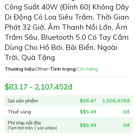
phần
Công Suất 40W (đỉnh 60) Không Dây
đầu
Di Động Có Loa Siêu Trầm, Thời Gian
của
thư
Phát 32 Giờ, Âm Thanh Nổi Lớn, Âm
viện
Trầm Sâu, Bluetooth 5.0 Có Tay Cầm
hình
ảnh
Dùng Cho Hồ Bơi, Bãi Biển, Ngoài
Trời, Quà Tặng
Thương hiệu:
Other
Tình trạng:
Còn hàng
•
$83.17 - 2,107,452đ
Giá sản phẩm
$59.47
1,506,970đ
Thuế vùng
$$5.49
0đ
Phí ship nội địa
$$6.99
0đ
(Tạm tính trên 1 sản phẩm)