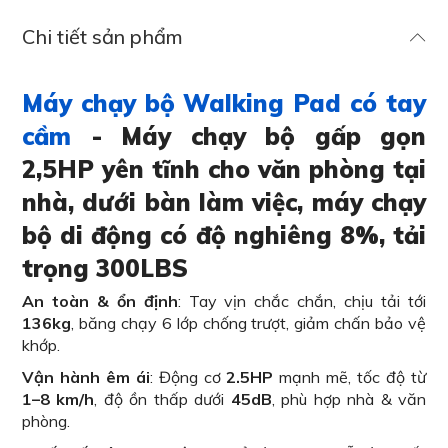
Chi tiết sản phẩm
Máy chạy bộ Walking Pad có tay
cầm
- Máy chạy bộ gấp gọn
2,5HP yên tĩnh cho văn phòng tại
nhà, dưới bàn làm việc, máy chạy
bộ di động có độ nghiêng 8%, tải
trọng 300LBS
An toàn & ổn định
: Tay vịn chắc chắn, chịu tải tới
136kg
, băng chạy 6 lớp chống trượt, giảm chấn bảo vệ
khớp.
Vận hành êm ái
: Động cơ
2.5HP
mạnh mẽ, tốc độ từ
1–8 km/h
, độ ồn thấp dưới
45dB
, phù hợp nhà & văn
phòng.