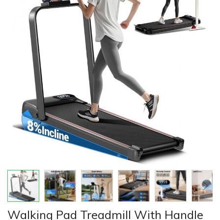
của
thư
viện
hình
ảnh
Chuyển
Walking Pad Treadmill With Handle
đến