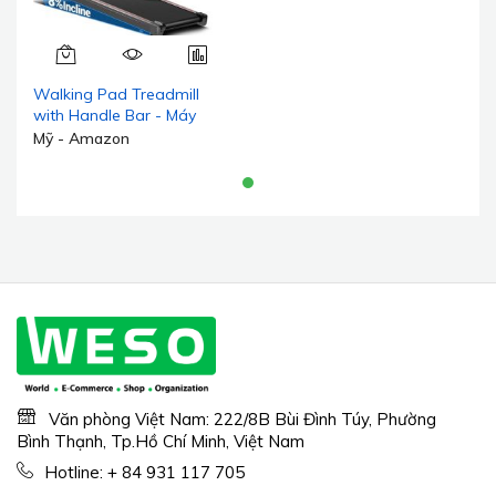
Walking Pad Treadmill
with Handle Bar - Máy
chạy bộ gấp gọn 2,5HP yên
Mỹ - Amazon
tĩnh cho văn phòng tại nhà,
dưới bàn làm việc, máy
chạy bộ di động có độ
nghiêng 8%, tải trọng
300LBS
Văn phòng Việt Nam: 222/8B Bùi Đình Túy, Phường
Bình Thạnh, Tp.Hồ Chí Minh, Việt Nam
Hotline:
+ 84 931 117 705