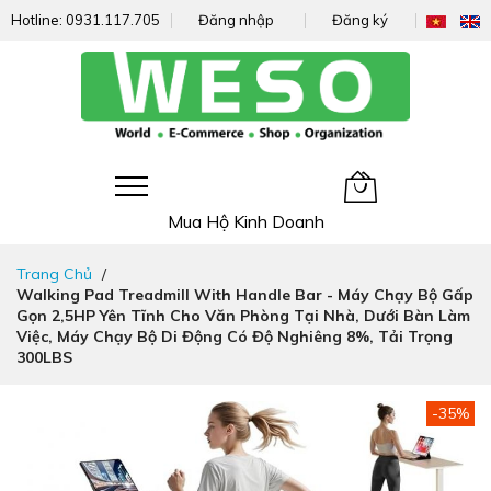
Hotline:
0931.117.705
Đăng nhập
Đăng ký
Giỏ hàng của tôi
Mua Hộ Kinh Doanh
Đi
Trang Chủ
nhanh
Walking Pad Treadmill With Handle Bar - Máy Chạy Bộ Gấp
đến
Gọn 2,5HP Yên Tĩnh Cho Văn Phòng Tại Nhà, Dưới Bàn Làm
nội
Việc, Máy Chạy Bộ Di Động Có Độ Nghiêng 8%, Tải Trọng
dung
300LBS
Chuyển
-35%
đến
phần
đầu