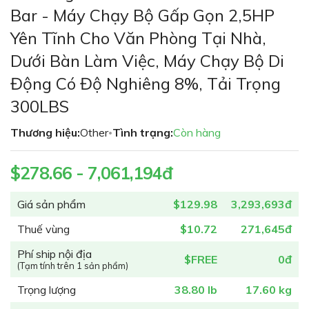
phần
Bar - Máy Chạy Bộ Gấp Gọn 2,5HP
đầu
Yên Tĩnh Cho Văn Phòng Tại Nhà,
của
thư
Dưới Bàn Làm Việc, Máy Chạy Bộ Di
viện
Động Có Độ Nghiêng 8%, Tải Trọng
hình
ảnh
300LBS
Thương hiệu:
Other
Tình trạng:
Còn hàng
•
$278.66 - 7,061,194đ
Giá sản phẩm
$129.98
3,293,693đ
Thuế vùng
$10.72
271,645đ
Phí ship nội địa
$FREE
0đ
(Tạm tính trên 1 sản phẩm)
Trọng lượng
38.80 lb
17.60 kg