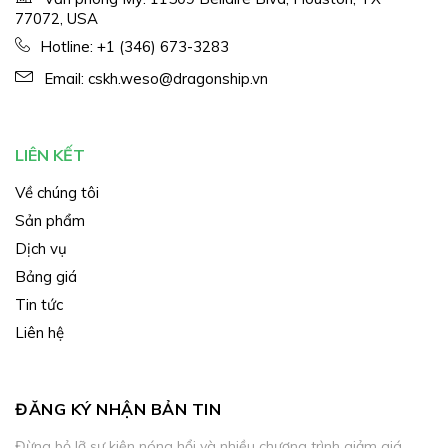
77072, USA
Hotline:
+1 (346) 673-3283
Email:
cskh.weso@dragonship.vn
LIÊN KẾT
Về chúng tôi
Sản phẩm
Dịch vụ
Bảng giá
Tin tức
Liên hệ
ĐĂNG KÝ NHẬN BẢN TIN
Đừng bỏ lỡ sự kiện nóng hổi và nhiều chương trình giảm giá