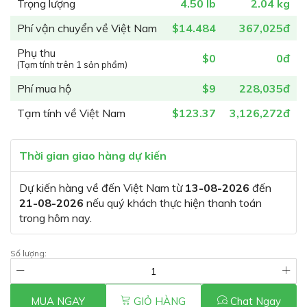
Trọng lượng
4.50 lb
2.04 kg
Phí vận chuyển về Việt Nam
$14.484
367,025đ
Phụ thu
$0
0đ
(Tạm tính trên 1 sản phẩm)
Phí mua hộ
$9
228,035đ
Tạm tính về Việt Nam
$123.37
3,126,272đ
Thời gian giao hàng dự kiến
Dự kiến hàng về đến Việt Nam từ
13-08-2026
đến
21-08-2026
nếu quý khách thực hiện thanh toán
trong hôm nay.
Số lượng:
MUA NGAY
GIỎ HÀNG
Chat Ngay