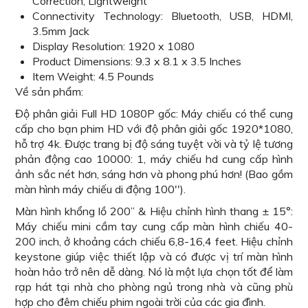
Correction, Lightweight
Connectivity Technology: Bluetooth, USB, HDMI,
3.5mm Jack
Display Resolution: 1920 x 1080
Product Dimensions: 9.3 x 8.1 x 3.5 Inches
Item Weight: 4.5 Pounds
Về sản phẩm:
Độ phân giải Full HD 1080P gốc: Máy chiếu có thể cung
cấp cho bạn phim HD với độ phân giải gốc 1920*1080,
hỗ trợ 4k. Được trang bị độ sáng tuyệt vời và tỷ lệ tương
phản động cao 10000: 1, máy chiếu hd cung cấp hình
ảnh sắc nét hơn, sáng hơn và phong phú hơn! (Bao gồm
màn hình máy chiếu di động 100'').
Màn hình khổng lồ 200” & Hiệu chỉnh hình thang ± 15°:
Máy chiếu mini cầm tay cung cấp màn hình chiếu 40-
200 inch, ở khoảng cách chiếu 6,8-16,4 feet. Hiệu chỉnh
keystone giúp việc thiết lập và có được vị trí màn hình
hoàn hảo trở nên dễ dàng. Nó là một lựa chọn tốt để làm
rạp hát tại nhà cho phòng ngủ trong nhà và cũng phù
hợp cho đêm chiếu phim ngoài trời của các gia đình.