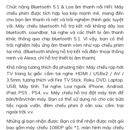
Chức năng Bluetooth 5.1 & Loa âm thanh nổi HiFi: Máy
chiếu phim được tích hợp loa kép mạnh mẽ, mang đến
cho bạn âm thanh rõ nét và trải nghiệm thính giác tuyệt
vời. Máy chiếu bluetooth hỗ trợ kết nối không dây loa
bluetooth, soundbar, tai nghe và các thiết bị âm thanh
khác thông qua chip bluetooth 5.1. Vì vậy, bạn có thể
trải nghiệm hiệu ứng âm thanh vòm như rạp chiếu phim
tại nhà. (Bluetooth không hỗ trợ kết nối điện thoại thông
minh và Alexa, chỉ hỗ trợ thiết bị âm thanh).
Khả năng tương thích đa phương tiện: Máy chiếu rạp hát
TV trang bị giắc cắm tai nghe HDMI / USBx2 / AV /
3,5mm, tương thích với Fire TV Stick, Roku, DVD, Laptop,
USB, Máy tính, Tai nghe, Loa ngoài, iPhone, Android,
iPad, PS5 , PS4, v.v. Máy chiếu hỗ trợ đặt máy tính để
bàn/trần/chân máy. Bạn có thể sử dụng nó cho các bữa
tiệc ngoài vườn, đêm chiếu phim ở sân sau, cắm trại
ngoài trời, v.v.
Những gì bạn nhận được: Bạn có thể nhận được một gói
bao gồm máy chiếu 1080P gốc *1, màn hình máy chiếu