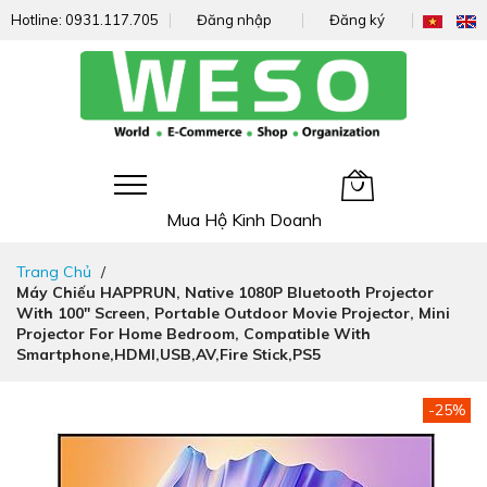
Hotline:
0931.117.705
Đăng nhập
Đăng ký
Giỏ hàng của tôi
Mua Hộ Kinh Doanh
Đi
Trang Chủ
nhanh
Máy Chiếu HAPPRUN, Native 1080P Bluetooth Projector
đến
With 100" Screen, Portable Outdoor Movie Projector, Mini
nội
Projector For Home Bedroom, Compatible With
dung
Smartphone,HDMI,USB,AV,Fire Stick,PS5
Chuyển
-25%
đến
phần
đầu