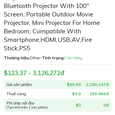
phần
Bluetooth Projector With 100"
đầu
Screen, Portable Outdoor Movie
của
thư
Projector, Mini Projector For Home
viện
Bedroom, Compatible With
hình
ảnh
Smartphone,HDMI,USB,AV,Fire
Stick,PS5
Thương hiệu:
Other
Tình trạng:
Còn hàng
•
$123.37 - 3,126,272đ
Giá sản phẩm
$89.99
2,280,347đ
Thuế vùng
$9.9
250,866đ
Phí ship nội địa
$0
0đ
(Tạm tính trên 1 sản phẩm)