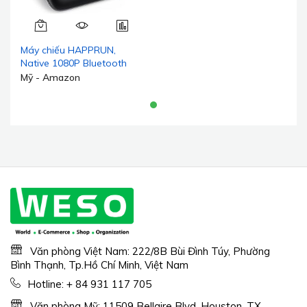
Máy chiếu HAPPRUN,
Native 1080P Bluetooth
Projector with 100" Screen,
Mỹ - Amazon
Portable Outdoor Movie
Projector, Mini Projector for
Home Bedroom,
Compatible with
Smartphone,HDMI,USB,AV,Fire
Stick,PS5
Văn phòng Việt Nam: 222/8B Bùi Đình Túy, Phường
Bình Thạnh, Tp.Hồ Chí Minh, Việt Nam
Hotline:
+ 84 931 117 705
Văn phòng Mỹ: 11509 Bellaire Blvd, Houston, TX