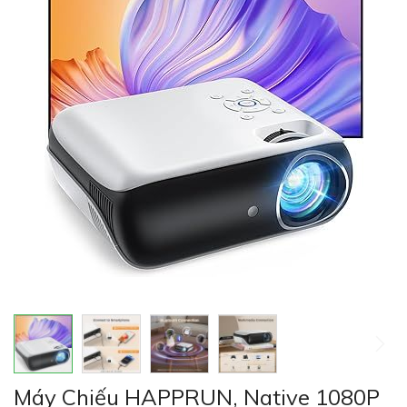
của
thư
viện
hình
ảnh
Chuyển
Máy Chiếu HAPPRUN, Native 1080P
đến