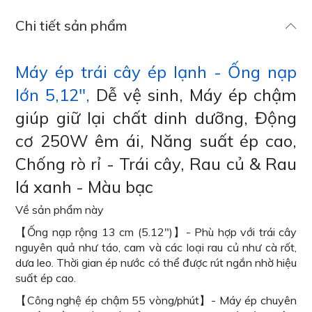
Chi tiết sản phẩm
Máy ép trái cây ép lạnh - Ống nạp
lớn 5,12",
Dễ vệ sinh, Máy ép chậm
giúp giữ lại chất dinh dưỡng, Động
cơ 250W êm ái, Năng suất ép cao,
Chống rò rỉ - Trái cây, Rau củ & Rau
lá xanh - Màu bạc
Về sản phẩm này
【Ống nạp rộng 13 cm (5.12")】- Phù hợp với trái cây
nguyên quả như táo, cam và các loại rau củ như cà rốt,
dưa leo. Thời gian ép nước có thể được rút ngắn nhờ hiệu
suất ép cao.
【Công nghệ ép chậm 55 vòng/phút】- Máy ép chuyên