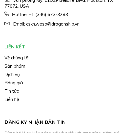
Văn phòng Mỹ: 11509 Bellaire Blvd, Houston, TX
77072, USA
Hotline:
+1 (346) 673-3283
Email:
cskh.weso@dragonship.vn
LIÊN KẾT
Về chúng tôi
Sản phẩm
Dịch vụ
Bảng giá
Tin tức
Liên hệ
ĐĂNG KÝ NHẬN BẢN TIN