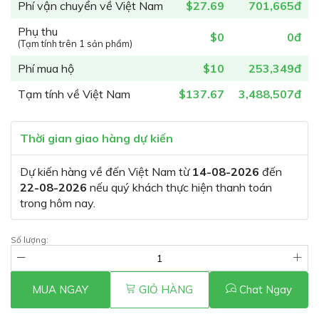
Phí vận chuyển về Việt Nam
$27.69
701,665đ
Phụ thu
$0
0đ
(Tạm tính trên 1 sản phẩm)
Phí mua hộ
$10
253,349đ
Tạm tính về Việt Nam
$137.67
3,488,507đ
Thời gian giao hàng dự kiến
Dự kiến hàng về đến Việt Nam từ
14-08-2026
đến
22-08-2026
nếu quý khách thực hiện thanh toán
trong hôm nay.
Số lượng:
MUA NGAY
GIỎ HÀNG
Chat Ngay