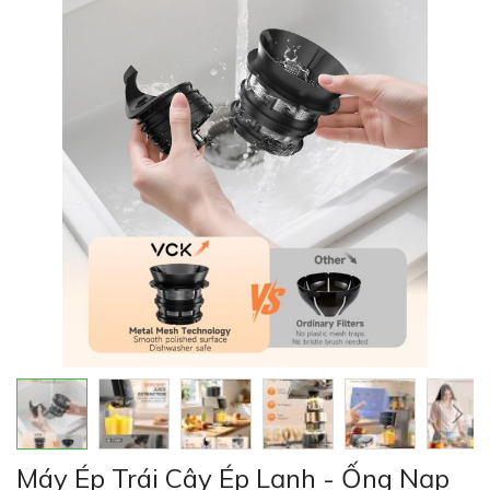
của
thư
viện
hình
ảnh
Chuyển
Máy Ép Trái Cây Ép Lạnh - Ống Nạp
đến