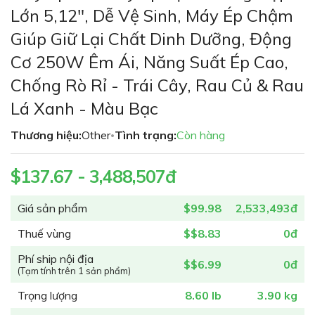
phần
Lớn 5,12", Dễ Vệ Sinh, Máy Ép Chậm
đầu
Giúp Giữ Lại Chất Dinh Dưỡng, Động
của
thư
Cơ 250W Êm Ái, Năng Suất Ép Cao,
viện
Chống Rò Rỉ - Trái Cây, Rau Củ & Rau
hình
ảnh
Lá Xanh - Màu Bạc
Thương hiệu:
Other
Tình trạng:
Còn hàng
•
$137.67 - 3,488,507đ
Giá sản phẩm
$99.98
2,533,493đ
Thuế vùng
$$8.83
0đ
Phí ship nội địa
$$6.99
0đ
(Tạm tính trên 1 sản phẩm)
Trọng lượng
8.60 lb
3.90 kg