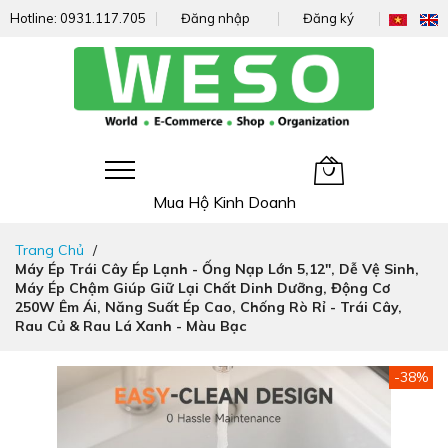
Hotline:
0931.117.705
Đăng nhập
Đăng ký
Giỏ hàng của tôi
Mua Hộ Kinh Doanh
Đi
Trang Chủ
nhanh
Máy Ép Trái Cây Ép Lạnh - Ống Nạp Lớn 5,12", Dễ Vệ Sinh,
đến
Máy Ép Chậm Giúp Giữ Lại Chất Dinh Dưỡng, Động Cơ
nội
250W Êm Ái, Năng Suất Ép Cao, Chống Rò Rỉ - Trái Cây,
dung
Rau Củ & Rau Lá Xanh - Màu Bạc
Chuyển
-38%
đến
phần
đầu