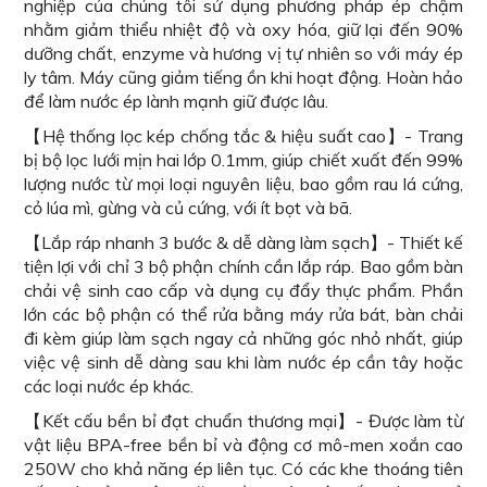
nghiệp của chúng tôi sử dụng phương pháp ép chậm
nhằm giảm thiểu nhiệt độ và oxy hóa, giữ lại đến 90%
dưỡng chất, enzyme và hương vị tự nhiên so với máy ép
ly tâm. Máy cũng giảm tiếng ồn khi hoạt động. Hoàn hảo
để làm nước ép lành mạnh giữ được lâu.
【Hệ thống lọc kép chống tắc & hiệu suất cao】- Trang
bị bộ lọc lưới mịn hai lớp 0.1mm, giúp chiết xuất đến 99%
lượng nước từ mọi loại nguyên liệu, bao gồm rau lá cứng,
cỏ lúa mì, gừng và củ cứng, với ít bọt và bã.
【Lắp ráp nhanh 3 bước & dễ dàng làm sạch】- Thiết kế
tiện lợi với chỉ 3 bộ phận chính cần lắp ráp. Bao gồm bàn
chải vệ sinh cao cấp và dụng cụ đẩy thực phẩm. Phần
lớn các bộ phận có thể rửa bằng máy rửa bát, bàn chải
đi kèm giúp làm sạch ngay cả những góc nhỏ nhất, giúp
việc vệ sinh dễ dàng sau khi làm nước ép cần tây hoặc
các loại nước ép khác.
【Kết cấu bền bỉ đạt chuẩn thương mại】- Được làm từ
vật liệu BPA-free bền bỉ và động cơ mô-men xoắn cao
250W cho khả năng ép liên tục. Có các khe thoáng tiên