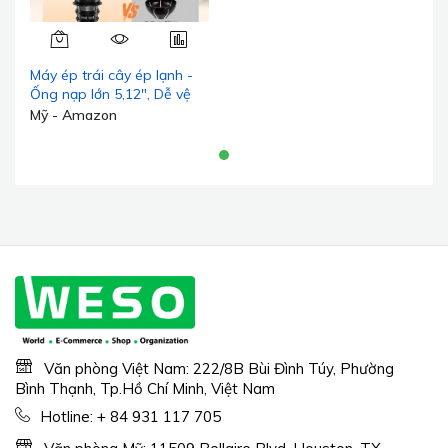
Máy ép trái cây ép lạnh -
Ống nạp lớn 5,12", Dễ vệ
sinh, Máy ép chậm giúp giữ
Mỹ - Amazon
lại chất dinh dưỡng, Động
cơ 250W êm ái, Năng suất
ép cao, Chống rò rỉ - Trái
cây, Rau củ & Rau lá xanh
- Màu bạc
Văn phòng Việt Nam: 222/8B Bùi Đình Túy, Phường
Bình Thạnh, Tp.Hồ Chí Minh, Việt Nam
Hotline:
+ 84 931 117 705