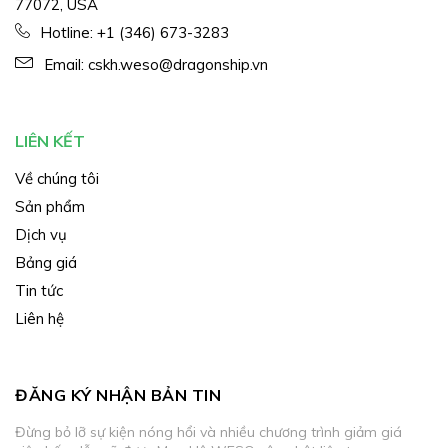
77072, USA
Hotline:
+1 (346) 673-3283
Email:
cskh.weso@dragonship.vn
LIÊN KẾT
Về chúng tôi
Sản phẩm
Dịch vụ
Bảng giá
Tin tức
Liên hệ
ĐĂNG KÝ NHẬN BẢN TIN
Đừng bỏ lỡ sự kiện nóng hổi và nhiều chương trình giảm giá