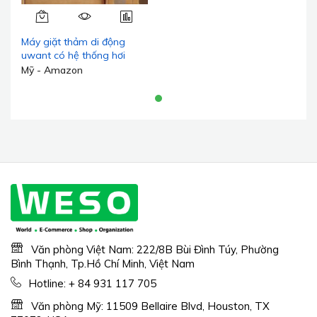
Máy giặt thảm di động
uwant có hệ thống hơi
nước và sưởi ấm, lực hút
Mỹ - Amazon
mạnh 18Kpa, máy giặt
thảm kèm 4 dụng cụ và
dung dịch vệ sinh, máy giặt
ghế sofa 2 trong 1, máy
giặt hơi nước cho thú cưng,
ô tô
Văn phòng Việt Nam: 222/8B Bùi Đình Túy, Phường
Bình Thạnh, Tp.Hồ Chí Minh, Việt Nam
Hotline:
+ 84 931 117 705
Văn phòng Mỹ: 11509 Bellaire Blvd, Houston, TX