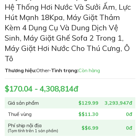
phần
Hệ Thống Hơi Nước Và Sưởi Ấm, Lực
đầu
Hút Mạnh 18Kpa, Máy Giặt Thảm
của
thư
Kèm 4 Dụng Cụ Và Dung Dịch Vệ
viện
Sinh, Máy Giặt Ghế Sofa 2 Trong 1,
hình
ảnh
Máy Giặt Hơi Nước Cho Thú Cưng, Ô
Tô
Thương hiệu:
Other
Tình trạng:
Còn hàng
•
$170.04 - 4,308,814đ
Giá sản phẩm
$129.99
3,293,947đ
Thuế vùng
$$11.30
0đ
Phí ship nội địa
$$6.99
0đ
(Tạm tính trên 1 sản phẩm)