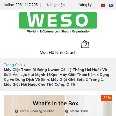
Hotline:
0931.117.705
Đăng nhập
Đăng ký
Giỏ hàng của tôi
Mua Hộ Kinh Doanh
Đi
Trang Chủ
nhanh
Máy Giặt Thảm Di Động Uwant Có Hệ Thống Hơi Nước Và
đến
Sưởi Ấm, Lực Hút Mạnh 18Kpa, Máy Giặt Thảm Kèm 4 Dụng
nội
Cụ Và Dung Dịch Vệ Sinh, Máy Giặt Ghế Sofa 2 Trong 1,
dung
Máy Giặt Hơi Nước Cho Thú Cưng, Ô Tô
Chuyển
-32%
đến
phần
đầu