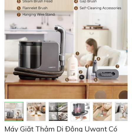
của
thư
viện
hình
ảnh
Chuyển
Máy Giặt Thảm Di Động Uwant Có
đến