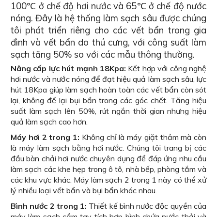
100℃ ở chế độ hơi nước và 65℃ ở chế độ nước
nóng. Đây là hệ thống làm sạch sâu được chúng
tôi phát triển riêng cho các vết bẩn trong gia
đình và vết bẩn do thú cưng, với công suất làm
sạch tăng 50% so với các mẫu thông thường.
Nâng cấp lực hút mạnh 18Kpa:
Kết hợp với công nghệ
hơi nước và nước nóng để đạt hiệu quả làm sạch sâu, lực
hút 18Kpa giúp làm sạch hoàn toàn các vết bẩn còn sót
lại, không để lại bụi bẩn trong các góc chết. Tăng hiệu
suất làm sạch lên 50%, rút ngắn thời gian nhưng hiệu
quả làm sạch cao hơn.
Máy hơi 2 trong 1:
Không chỉ là máy giặt thảm mà còn
là máy làm sạch bằng hơi nước. Chúng tôi trang bị các
đầu bàn chải hơi nước chuyên dụng để đáp ứng nhu cầu
làm sạch các khe hẹp trong ô tô, nhà bếp, phòng tắm và
các khu vực khác. Máy làm sạch 2 trong 1 này có thể xử
lý nhiều loại vết bẩn và bụi bẩn khác nhau.
Bình nước 2 trong 1:
Thiết kế bình nước độc quyền của
máy làm sạch cầm tay tích hợp bình chứa nước thải và