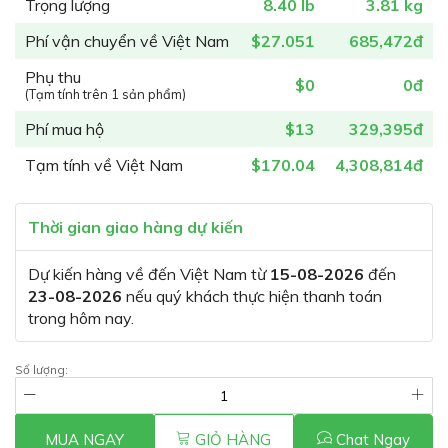
Trọng lượng
8.40 lb
3.81 kg
Phí vận chuyển về Việt Nam
$27.051
685,472đ
Phụ thu
$0
0đ
(Tạm tính trên 1 sản phẩm)
Phí mua hộ
$13
329,395đ
Tạm tính về Việt Nam
$170.04
4,308,814đ
Thời gian giao hàng dự kiến
Dự kiến hàng về đến Việt Nam từ
15-08-2026
đến
23-08-2026
nếu quý khách thực hiện thanh toán
trong hôm nay.
Số lượng:
MUA NGAY
GIỎ HÀNG
Chat Ngay