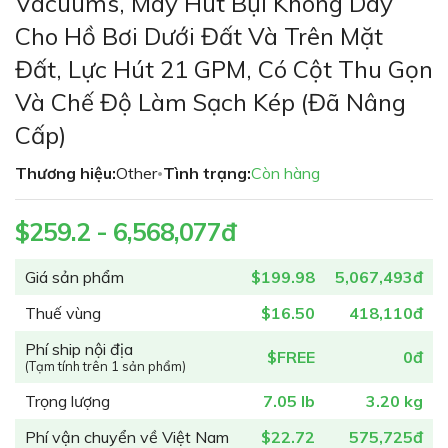
Vacuums, Máy Hút Bụi Không Dây
đầu
Cho Hồ Bơi Dưới Đất Và Trên Mặt
của
thư
Đất, Lực Hút 21 GPM, Có Cột Thu Gọn
viện
Và Chế Độ Làm Sạch Kép (đã Nâng
hình
ảnh
Cấp)
Thương hiệu:
Other
Tình trạng:
Còn hàng
•
$259.2 - 6,568,077đ
Giá sản phẩm
$199.98
5,067,493đ
Thuế vùng
$16.50
418,110đ
Phí ship nội địa
$FREE
0đ
(Tạm tính trên 1 sản phẩm)
Trọng lượng
7.05 lb
3.20 kg
Phí vận chuyển về Việt Nam
$22.72
575,725đ