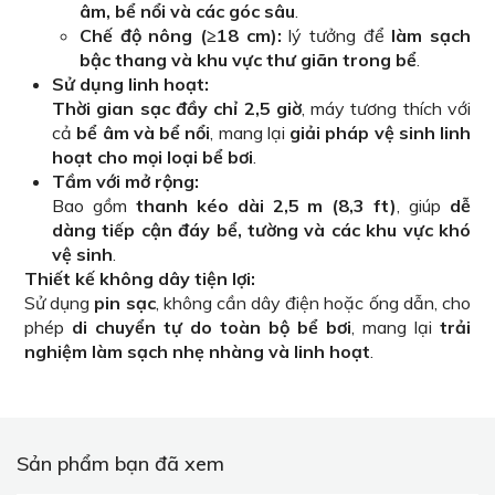
âm, bể nổi và các góc sâu
.
Chế độ nông (≥18 cm):
lý tưởng để
làm sạch
bậc thang và khu vực thư giãn trong bể
.
Sử dụng linh hoạt:
Thời gian sạc đầy chỉ 2,5 giờ
, máy tương thích với
cả
bể âm và bể nổi
, mang lại
giải pháp vệ sinh linh
hoạt cho mọi loại bể bơi
.
Tầm với mở rộng:
Bao gồm
thanh kéo dài 2,5 m (8,3 ft)
, giúp
dễ
dàng tiếp cận đáy bể, tường và các khu vực khó
vệ sinh
.
Thiết kế không dây tiện lợi:
Sử dụng
pin sạc
, không cần dây điện hoặc ống dẫn, cho
phép
di chuyển tự do toàn bộ bể bơi
, mang lại
trải
nghiệm làm sạch nhẹ nhàng và linh hoạt
.
Sản phẩm bạn đã xem