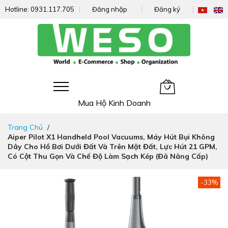
Hotline:
0931.117.705
Đăng nhập
Đăng ký
Giỏ hàng của tôi
Mua Hộ Kinh Doanh
Đi
Trang Chủ
nhanh
Aiper Pilot X1 Handheld Pool Vacuums, Máy Hút Bụi Không
đến
Dây Cho Hồ Bơi Dưới Đất Và Trên Mặt Đất, Lực Hút 21 GPM,
nội
Có Cột Thu Gọn Và Chế Độ Làm Sạch Kép (đã Nâng Cấp)
dung
Chuyển
-33%
đến
phần
đầu
của