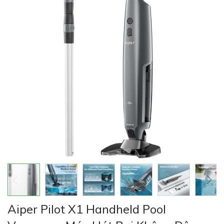
thư
viện
hình
ảnh
Chuyển
Aiper Pilot X1 Handheld Pool
đến
phần