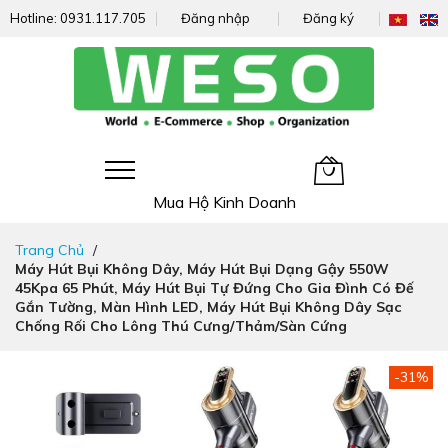
Hotline:
0931.117.705
Đăng nhập
Đăng ký
Giỏ hàng của tôi
Mua Hộ Kinh Doanh
Đi
Trang Chủ
nhanh
Máy Hút Bụi Không Dây, Máy Hút Bụi Dạng Gậy 550W
đến
45Kpa 65 Phút, Máy Hút Bụi Tự Đứng Cho Gia Đình Có Đế
nội
Gắn Tường, Màn Hình LED, Máy Hút Bụi Không Dây Sạc
dung
Chống Rối Cho Lông Thú Cưng/thảm/sàn Cứng
Chuyển
-31%
đến
phần
đầu