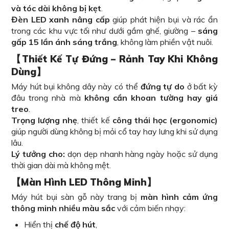
và tóc dài không bị kẹt
.
Đèn LED xanh nâng cấp
giúp phát hiện bụi và rác ẩn
trong các khu vực tối như dưới gầm ghế, giường –
sáng
gấp 15 lần ánh sáng trắng
, không làm phiền vật nuôi.
【Thiết Kế Tự Đứng – Rảnh Tay Khi Không
Dùng】
Máy hút bụi không dây này có thể
đứng tự do
ở bất kỳ
đâu trong nhà mà
không cần khoan tường hay giá
treo
.
Trọng lượng nhẹ
, thiết kế
công thái học (ergonomic)
giúp người dùng không bị mỏi cổ tay hay lưng khi sử dụng
lâu.
Lý tưởng cho:
dọn dẹp nhanh hàng ngày hoặc sử dụng
thời gian dài mà không mệt.
【Màn Hình LED Thông Minh】
Máy hút bụi sàn gỗ này trang bị
màn hình cảm ứng
thông minh nhiều màu sắc
với cảm biến nhạy:
Hiển thị
chế độ hút
,