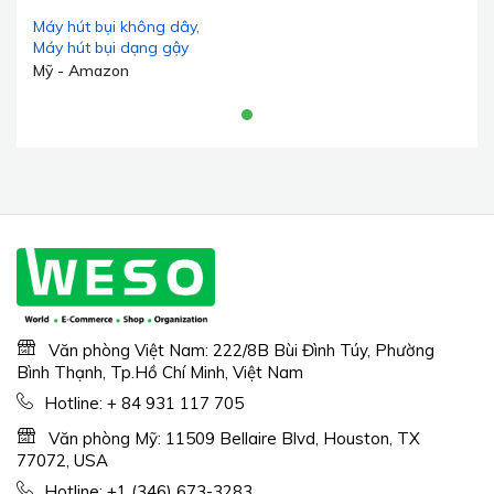
Máy hút bụi không dây,
Máy hút bụi dạng gậy
550W 45Kpa 65 phút, Máy
Mỹ - Amazon
hút bụi tự đứng cho gia
đình có đế gắn tường, Màn
hình LED, Máy hút bụi
không dây sạc chống rối
cho lông thú
cưng/thảm/sàn cứng
Văn phòng Việt Nam: 222/8B Bùi Đình Túy, Phường
Bình Thạnh, Tp.Hồ Chí Minh, Việt Nam
Hotline:
+ 84 931 117 705
Văn phòng Mỹ: 11509 Bellaire Blvd, Houston, TX
77072, USA
Hotline:
+1 (346) 673-3283