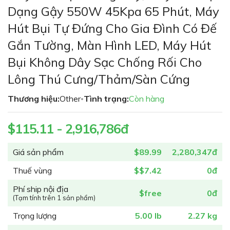
phần
Dạng Gậy 550W 45Kpa 65 Phút, Máy
đầu
Hút Bụi Tự Đứng Cho Gia Đình Có Đế
của
thư
Gắn Tường, Màn Hình LED, Máy Hút
viện
Bụi Không Dây Sạc Chống Rối Cho
hình
ảnh
Lông Thú Cưng/thảm/sàn Cứng
Thương hiệu:
Other
Tình trạng:
Còn hàng
•
$115.11 - 2,916,786đ
Giá sản phẩm
$89.99
2,280,347đ
Thuế vùng
$$7.42
0đ
Phí ship nội địa
$free
0đ
(Tạm tính trên 1 sản phẩm)
Trọng lượng
5.00 lb
2.27 kg