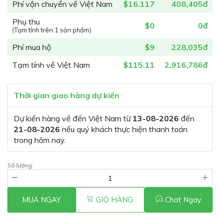
Phí vận chuyển về Việt Nam
$16.117
408,405đ
Phụ thu
$0
0đ
(Tạm tính trên 1 sản phẩm)
Phí mua hộ
$9
228,035đ
Tạm tính về Việt Nam
$115.11
2,916,786đ
Thời gian giao hàng dự kiến
Dự kiến hàng về đến Việt Nam từ
13-08-2026
đến
21-08-2026
nếu quý khách thực hiện thanh toán
trong hôm nay.
Số lượng:
MUA NGAY
GIỎ HÀNG
Chat Ngay