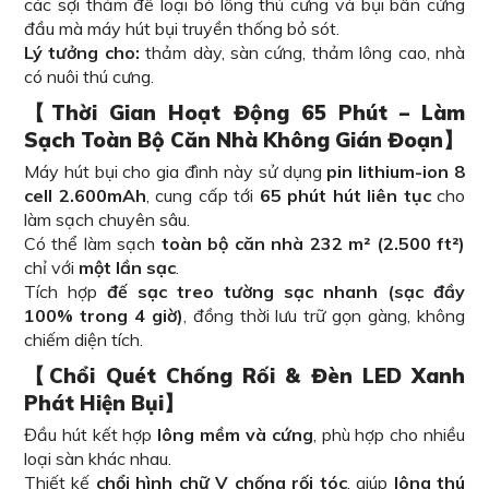
các sợi thảm để loại bỏ lông thú cưng và bụi bẩn cứng
đầu mà máy hút bụi truyền thống bỏ sót.
Lý tưởng cho:
thảm dày, sàn cứng, thảm lông cao, nhà
có nuôi thú cưng.
【Thời Gian Hoạt Động 65 Phút – Làm
Sạch Toàn Bộ Căn Nhà Không Gián Đoạn】
Máy hút bụi cho gia đình này sử dụng
pin lithium-ion 8
cell 2.600mAh
, cung cấp tới
65 phút hút liên tục
cho
làm sạch chuyên sâu.
Có thể làm sạch
toàn bộ căn nhà 232 m² (2.500 ft²)
chỉ với
một lần sạc
.
Tích hợp
đế sạc treo tường sạc nhanh (sạc đầy
100% trong 4 giờ)
, đồng thời lưu trữ gọn gàng, không
chiếm diện tích.
【Chổi Quét Chống Rối & Đèn LED Xanh
Phát Hiện Bụi】
Đầu hút kết hợp
lông mềm và cứng
, phù hợp cho nhiều
loại sàn khác nhau.
Thiết kế
chổi hình chữ V chống rối tóc
, giúp
lông thú