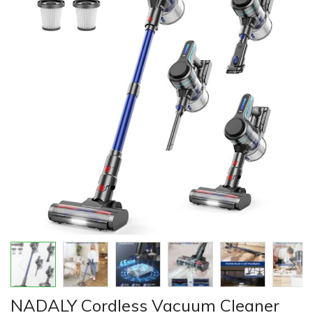
của
thư
viện
hình
ảnh
Chuyển
NADALY Cordless Vacuum Cleaner
đến