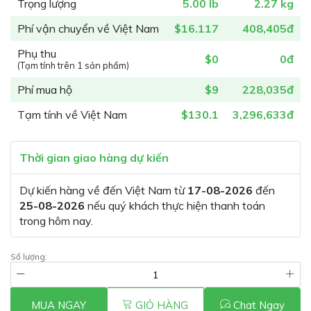
Trọng lượng
5.00 lb
2.27 kg
Phí vận chuyển về Việt Nam
$16.117
408,405đ
Phụ thu
$0
0đ
(Tạm tính trên 1 sản phẩm)
Phí mua hộ
$9
228,035đ
Tạm tính về Việt Nam
$130.1
3,296,633đ
Thời gian giao hàng dự kiến
Dự kiến hàng về đến Việt Nam từ
17-08-2026
đến
25-08-2026
nếu quý khách thực hiện thanh toán
trong hôm nay.
Số lượng:
MUA NGAY
GIỎ HÀNG
Chat Ngay