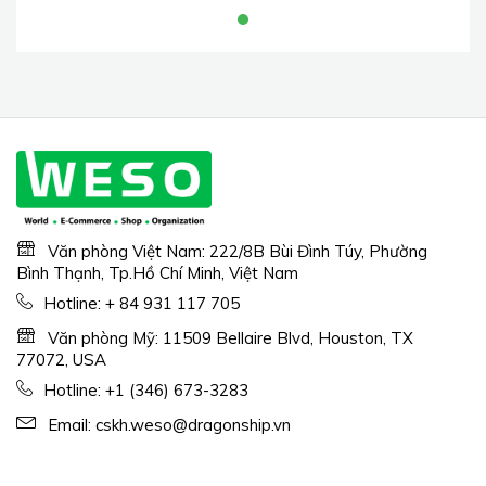
thời gian chạy 45 phút,
chống rối, nhẹ, hộp chứa
bụi 1,5 lít, máy hút bụi có
thể sạc lại cho sàn gỗ
cứng, thảm và lông thú
cưng
Văn phòng Việt Nam: 222/8B Bùi Đình Túy, Phường
Bình Thạnh, Tp.Hồ Chí Minh, Việt Nam
Hotline:
+ 84 931 117 705
Văn phòng Mỹ: 11509 Bellaire Blvd, Houston, TX
77072, USA
Hotline:
+1 (346) 673-3283
Email:
cskh.weso@dragonship.vn