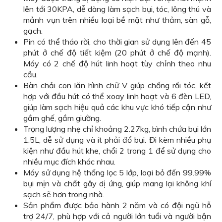
lên tới 30KPA, dễ dàng làm sạch bụi, tóc, lông thú và
mảnh vụn trên nhiều loại bề mặt như thảm, sàn gỗ,
gạch.
Pin có thể tháo rời, cho thời gian sử dụng lên đến 45
phút ở chế độ tiết kiệm (20 phút ở chế độ mạnh).
Máy có 2 chế độ hút linh hoạt tùy chỉnh theo nhu
cầu.
Bàn chải con lăn hình chữ V giúp chống rối tóc, kết
hợp với đầu hút có thể xoay linh hoạt và 6 đèn LED,
giúp làm sạch hiệu quả các khu vực khó tiếp cận như
gầm ghế, gầm giường.
Trọng lượng nhẹ chỉ khoảng 2.27kg, bình chứa bụi lớn
1.5L, dễ sử dụng và ít phải đổ bụi. Đi kèm nhiều phụ
kiện như đầu hút khe, chổi 2 trong 1 để sử dụng cho
nhiều mục đích khác nhau.
Máy sử dụng hệ thống lọc 5 lớp, loại bỏ đến 99.99%
bụi mịn và chất gây dị ứng, giúp mang lại không khí
sạch sẽ hơn trong nhà.
Sản phẩm được bảo hành 2 năm và có đội ngũ hỗ
trợ 24/7, phù hợp với cả người lớn tuổi và người bận