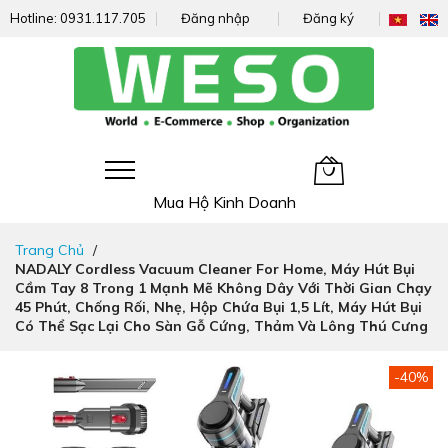
Hotline:
0931.117.705
Đăng nhập
Đăng ký
Giỏ hàng của tôi
Mua Hộ Kinh Doanh
Đi
Trang Chủ
nhanh
NADALY Cordless Vacuum Cleaner For Home, Máy Hút Bụi
đến
Cầm Tay 8 Trong 1 Mạnh Mẽ Không Dây Với Thời Gian Chạy
nội
45 Phút, Chống Rối, Nhẹ, Hộp Chứa Bụi 1,5 Lít, Máy Hút Bụi
dung
Có Thể Sạc Lại Cho Sàn Gỗ Cứng, Thảm Và Lông Thú Cưng
Chuyển
-40%
đến
phần
đầu