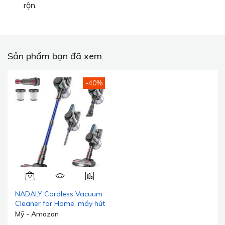
rộn.
Sản phẩm bạn đã xem
-40%
NADALY Cordless Vacuum
Cleaner for Home, máy hút
bụi cầm tay 8 trong 1
Mỹ - Amazon
mạnh mẽ không dây với