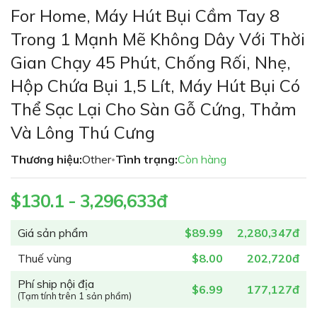
phần
For Home, Máy Hút Bụi Cầm Tay 8
đầu
Trong 1 Mạnh Mẽ Không Dây Với Thời
của
thư
Gian Chạy 45 Phút, Chống Rối, Nhẹ,
viện
Hộp Chứa Bụi 1,5 Lít, Máy Hút Bụi Có
hình
ảnh
Thể Sạc Lại Cho Sàn Gỗ Cứng, Thảm
Và Lông Thú Cưng
Thương hiệu:
Other
Tình trạng:
Còn hàng
•
$130.1 - 3,296,633đ
Giá sản phẩm
$89.99
2,280,347đ
Thuế vùng
$8.00
202,720đ
Phí ship nội địa
$6.99
177,127đ
(Tạm tính trên 1 sản phẩm)