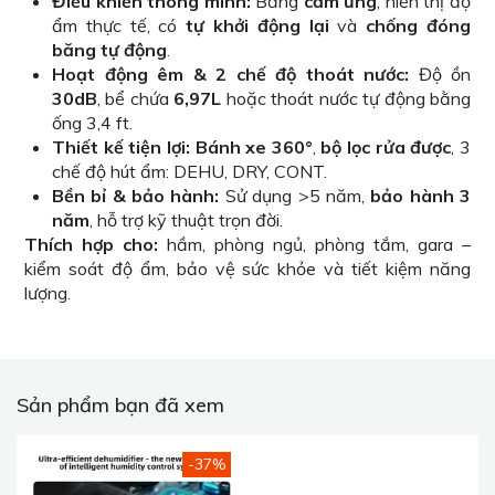
Điều khiển thông minh:
Bảng
cảm ứng
, hiển thị độ
ẩm thực tế, có
tự khởi động lại
và
chống đóng
băng tự động
.
Hoạt động êm & 2 chế độ thoát nước:
Độ ồn
30dB
, bể chứa
6,97L
hoặc thoát nước tự động bằng
ống 3,4 ft.
Thiết kế tiện lợi:
Bánh xe 360°
,
bộ lọc rửa được
, 3
chế độ hút ẩm: DEHU, DRY, CONT.
Bền bỉ & bảo hành:
Sử dụng >5 năm,
bảo hành 3
năm
, hỗ trợ kỹ thuật trọn đời.
Thích hợp cho:
hầm, phòng ngủ, phòng tắm, gara –
kiểm soát độ ẩm, bảo vệ sức khỏe và tiết kiệm năng
lượng.
Sản phẩm bạn đã xem
-37%