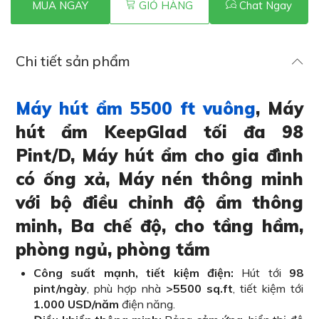
MUA NGAY
GIỎ HÀNG
Chat Ngay
Chi tiết sản phẩm
Máy hút ẩm 5500 ft vuông
, Máy
hút ẩm KeepGlad tối đa 98
Pint/D, Máy hút ẩm cho gia đình
có ống xả, Máy nén thông minh
với bộ điều chỉnh độ ẩm thông
minh, Ba chế độ, cho tầng hầm,
phòng ngủ, phòng tắm
Công suất mạnh, tiết kiệm điện:
Hút tới
98
pint/ngày
, phù hợp nhà
>5500 sq.ft
, tiết kiệm tới
1.000 USD/năm
điện năng.