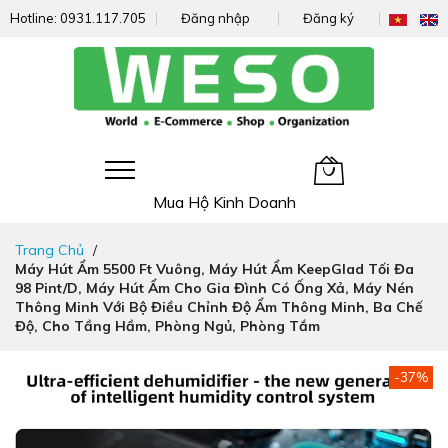
Hotline:
0931.117.705
Đăng nhập
Đăng ký
Giỏ hàng của tôi
Mua Hộ Kinh Doanh
Đi
Trang Chủ
nhanh
Máy Hút Ẩm 5500 Ft Vuông, Máy Hút Ẩm KeepGlad Tối Đa
đến
98 Pint/D, Máy Hút Ẩm Cho Gia Đình Có Ống Xả, Máy Nén
nội
Thông Minh Với Bộ Điều Chỉnh Độ Ẩm Thông Minh, Ba Chế
dung
Độ, Cho Tầng Hầm, Phòng Ngủ, Phòng Tắm
Chuyển
-37%
đến
phần
đầu