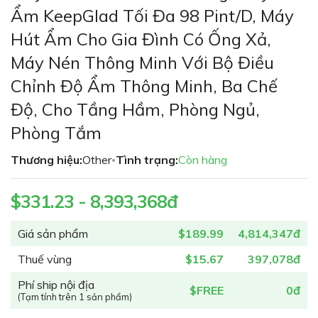
phần
Ẩm KeepGlad Tối Đa 98 Pint/D, Máy
đầu
Hút Ẩm Cho Gia Đình Có Ống Xả,
của
thư
Máy Nén Thông Minh Với Bộ Điều
viện
Chỉnh Độ Ẩm Thông Minh, Ba Chế
hình
ảnh
Độ, Cho Tầng Hầm, Phòng Ngủ,
Phòng Tắm
Thương hiệu:
Other
Tình trạng:
Còn hàng
•
$331.23 - 8,393,368đ
Giá sản phẩm
$189.99
4,814,347đ
Thuế vùng
$15.67
397,078đ
Phí ship nội địa
$FREE
0đ
(Tạm tính trên 1 sản phẩm)