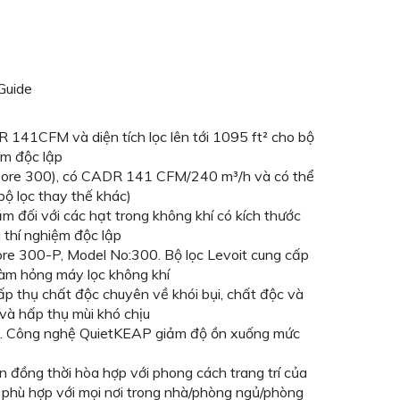
 Guide
R 141CFM và diện tích lọc lên tới 1095 ft² cho bộ
ệm độc lập
.: Core 300), có CADR 141 CFM/240 m³/h và có thể
bộ lọc thay thế khác)
ăm đối với các hạt trong không khí có kích thước
 thí nghiệm độc lập
ore 300-P, Model No:300. Bộ lọc Levoit cung cấp
 làm hỏng máy lọc không khí
ấp thụ chất độc chuyên về khói bụi, chất độc và
 và hấp thụ mùi khó chịu
gủ. Công nghệ QuietKEAP giảm độ ồn xuống mức
 đồng thời hòa hợp với phong cách trang trí của
n phù hợp với mọi nơi trong nhà/phòng ngủ/phòng