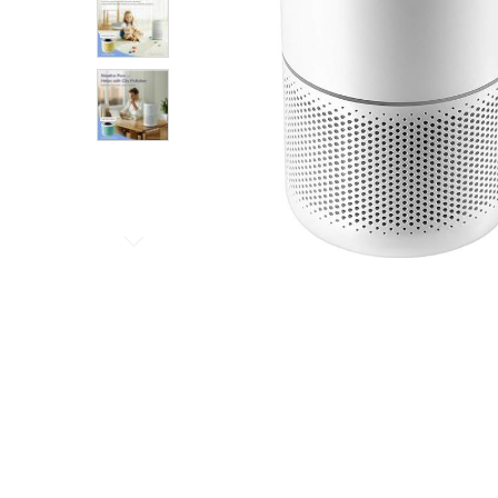
hình
ảnh
Chuyển
đến
phần
đầu
của
thư
viện
hình
ảnh