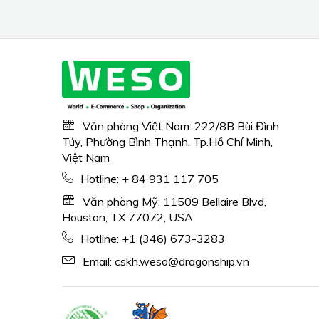
Torque Motor, 3-in-1
Filter with HEPA sleep
mode, Remove Dust
Smoke Pollutants Odor,
Core300-P, White
Văn phòng Việt Nam: 222/8B Bùi Đình
Túy, Phường Bình Thạnh, Tp.Hồ Chí Minh,
Việt Nam
Hotline:
+ 84 931 117 705
Văn phòng Mỹ: 11509 Bellaire Blvd,
Houston, TX 77072, USA
Hotline:
+1 (346) 673-3283
Email:
cskh.weso@dragonship.vn