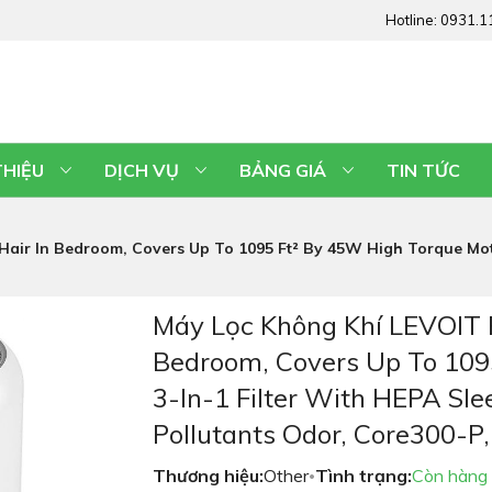
Hotline:
0931.1
THIỆU
DỊCH VỤ
BẢNG GIÁ
TIN TỨC
Hair In Bedroom, Covers Up To 1095 Ft² By 45W High Torque Mot
Máy Lọc Không Khí LEVOIT F
Bedroom, Covers Up To 109
3-In-1 Filter With HEPA S
Pollutants Odor, Core300-P
Thương hiệu:
Other
Tình trạng:
Còn hàng
•