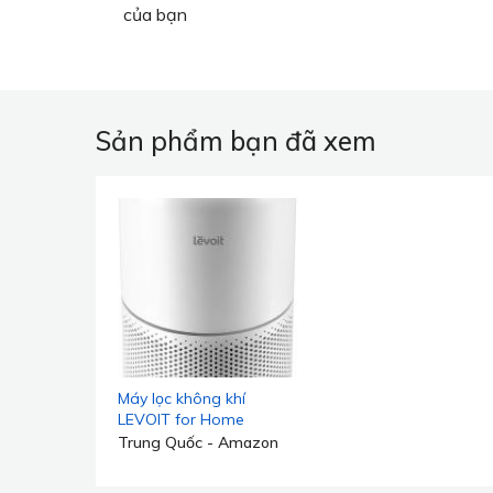
của bạn
Sản phẩm bạn đã xem
Máy lọc không khí
LEVOIT for Home
Allergies Pets Hair in
Trung Quốc - Amazon
Bedroom, Covers Up to
1095 ft² by 45W High