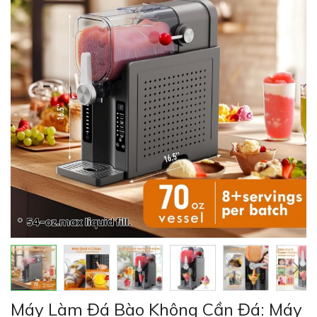
của
thư
viện
hình
ảnh
Chuyển
Máy Làm Đá Bào Không Cần Đá: Máy
đến