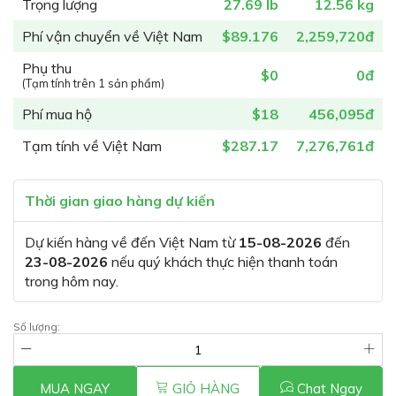
Trọng lượng
27.69 lb
12.56 kg
Phí vận chuyển về Việt Nam
$89.176
2,259,720đ
Phụ thu
$0
0đ
(Tạm tính trên 1 sản phẩm)
Phí mua hộ
$18
456,095đ
Tạm tính về Việt Nam
$287.17
7,276,761đ
Thời gian giao hàng dự kiến
Dự kiến hàng về đến Việt Nam từ
15-08-2026
đến
23-08-2026
nếu quý khách thực hiện thanh toán
trong hôm nay.
Số lượng:
MUA NGAY
GIỎ HÀNG
Chat Ngay