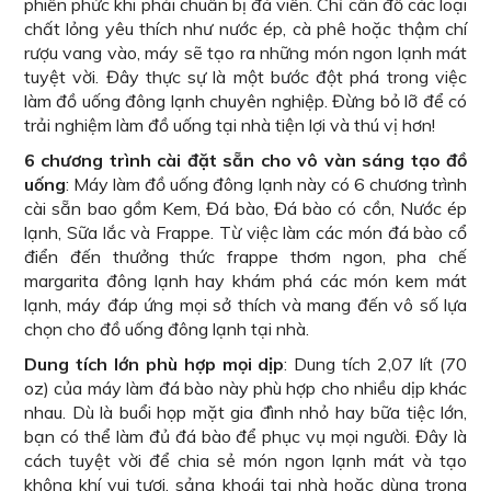
phiền phức khi phải chuẩn bị đá viên. Chỉ cần đổ các loại
chất lỏng yêu thích như nước ép, cà phê hoặc thậm chí
rượu vang vào, máy sẽ tạo ra những món ngon lạnh mát
tuyệt vời. Đây thực sự là một bước đột phá trong việc
làm đồ uống đông lạnh chuyên nghiệp. Đừng bỏ lỡ để có
trải nghiệm làm đồ uống tại nhà tiện lợi và thú vị hơn!
6 chương trình cài đặt sẵn cho vô vàn sáng tạo đồ
uống
: Máy làm đồ uống đông lạnh này có 6 chương trình
cài sẵn bao gồm Kem, Đá bào, Đá bào có cồn, Nước ép
lạnh, Sữa lắc và Frappe. Từ việc làm các món đá bào cổ
điển đến thưởng thức frappe thơm ngon, pha chế
margarita đông lạnh hay khám phá các món kem mát
lạnh, máy đáp ứng mọi sở thích và mang đến vô số lựa
chọn cho đồ uống đông lạnh tại nhà.
Dung tích lớn phù hợp mọi dịp
: Dung tích 2,07 lít (70
oz) của máy làm đá bào này phù hợp cho nhiều dịp khác
nhau. Dù là buổi họp mặt gia đình nhỏ hay bữa tiệc lớn,
bạn có thể làm đủ đá bào để phục vụ mọi người. Đây là
cách tuyệt vời để chia sẻ món ngon lạnh mát và tạo
không khí vui tươi, sảng khoái tại nhà hoặc dùng trong