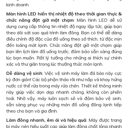
kinh doanh.
Màn hình LED hiển thị nhiệt độ theo thời gian thực &
chức năng đặt giờ một chạm
: Màn hình LED dễ sử
dụng cung cấp thông tin nhiệt độ ngay lập tức, giúp bạn
theo dõi sát sao quá trình làm đông. Bạn có thể dễ dàng
điều chỉnh độ đặc của đồ uống theo sở thích, từ đặc mịn
đến loãng mát lạnh. Chức năng đặt giờ một chạm giúp
bạn lên lịch làm đồ uống trước, đảm bảo sẵn sàng đúng
lúc bạn muốn. Rất lý tưởng cho những ai thích sự chính
xác và thư giãn trong lúc thưởng thức món lạnh.
Dễ dàng vệ sinh
: Việc vệ sinh máy làm đá bào này cực
kỳ đơn giản! Các bộ phận tháo rời như nắp và khay hứng
nước có thể rửa trong máy rửa chén. Thiết kế thông minh
này giúp việc dọn dẹp nhanh chóng, không còn phiền
toái. Nhờ vậy, máy luôn sạch sẽ và đảm bảo vệ sinh,
sẵn sàng phục vụ những món đồ uống đông lạnh tiếp
theo cho bạn và gia đình.
Làm đông nhanh, êm ái và hiệu quả
: Máy được trang
bị máy nén hiệu suất cao giúp làm đông chất lỏng nhanh