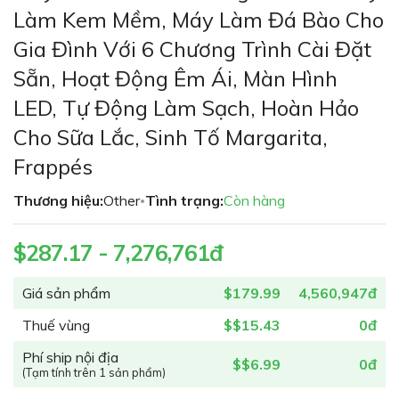
phần
Làm Kem Mềm, Máy Làm Đá Bào Cho
đầu
Gia Đình Với 6 Chương Trình Cài Đặt
của
thư
Sẵn, Hoạt Động Êm Ái, Màn Hình
viện
LED, Tự Động Làm Sạch, Hoàn Hảo
hình
ảnh
Cho Sữa Lắc, Sinh Tố Margarita,
Frappés
Thương hiệu:
Other
Tình trạng:
Còn hàng
•
$287.17 - 7,276,761đ
Giá sản phẩm
$179.99
4,560,947đ
Thuế vùng
$$15.43
0đ
Phí ship nội địa
$$6.99
0đ
(Tạm tính trên 1 sản phẩm)