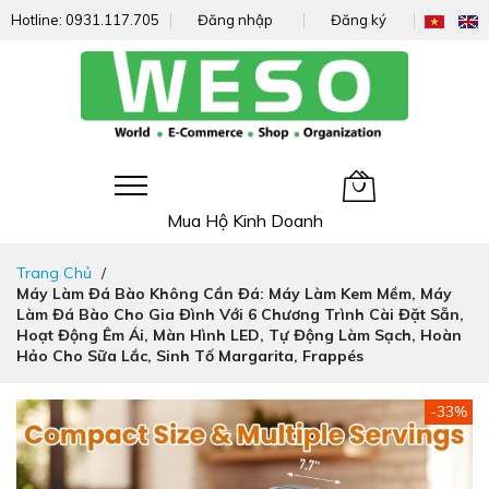
Hotline:
0931.117.705
Đăng nhập
Đăng ký
Giỏ hàng của tôi
Mua Hộ Kinh Doanh
Đi
Trang Chủ
nhanh
Máy Làm Đá Bào Không Cần Đá: Máy Làm Kem Mềm, Máy
đến
Làm Đá Bào Cho Gia Đình Với 6 Chương Trình Cài Đặt Sẵn,
nội
Hoạt Động Êm Ái, Màn Hình LED, Tự Động Làm Sạch, Hoàn
dung
Hảo Cho Sữa Lắc, Sinh Tố Margarita, Frappés
Chuyển
-33%
đến
phần
đầu