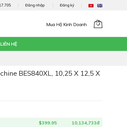
17.705
Đăng nhập
Đăng ký
Mua Hộ Kinh Doanh
Giỏ hàng của tôi
LIÊN HỆ
achine BES840XL, 10,25 X 12,5 X
$399.95
10,134,733đ