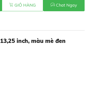
GIỎ HÀNG
Chat Ngay
x 13,25 inch, màu mè đen