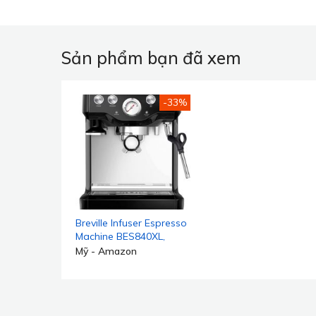
Sản phẩm bạn đã xem
-33%
Breville Infuser Espresso
Machine BES840XL,
10,25 x 12,5 x 13,25 inch,
Mỹ - Amazon
màu mè đen