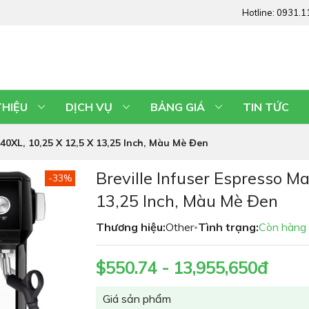
Hotline:
0931.1
THIỆU
DỊCH VỤ
BẢNG GIÁ
TIN TỨC
40XL, 10,25 X 12,5 X 13,25 Inch, Màu Mè Đen
Breville Infuser Espresso M
-33%
13,25 Inch, Màu Mè Đen
Thương hiệu:
Other
Tình trạng:
Còn hàng
•
$550.74 - 13,955,650đ
Giá sản phẩm