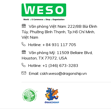
nhớ 32GB/2 pin/Micrô
Văn phòng Việt Nam: 222/8B Bùi Đình
Túy, Phường Bình Thạnh, Tp.Hồ Chí Minh,
Việt Nam
Hotline:
+ 84 931 117 705
Văn phòng Mỹ: 11509 Bellaire Blvd,
Houston, TX 77072, USA
Hotline:
+1 (346) 673-3283
Email:
cskh.weso@dragonship.vn