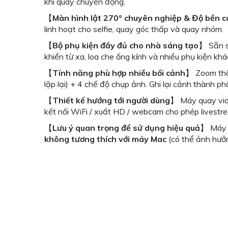
khi quay chuyển động.
【
Màn hình lật 270° chuyên nghiệp & Độ bền c
linh hoạt cho selfie, quay góc thấp và quay nhóm.
【
Bộ phụ kiện đầy đủ cho nhà sáng tạo
】 Sẵn s
khiển từ xa, loa che ống kính và nhiều phụ kiện k
【
Tính năng phù hợp nhiều bối cảnh
】 Zoom thôn
lặp lại) + 4 chế độ chụp ảnh. Ghi lại cảnh thành 
【
Thiết kế hướng tới người dùng
】 Máy quay vide
kết nối WiFi / xuất HD / webcam cho phép livestre
【
Lưu ý quan trọng để sử dụng hiệu quả
】 Máy q
không tương thích với máy Mac
(có thể ảnh hưởn