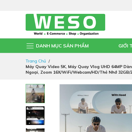
DANH MỤC SẢN PHẨM
GIỚI 
Đi
Trang Chủ
nhanh
Máy Quay Video 5K, Máy Quay Vlog UHD 64MP Dành
đến
Ngoại, Zoom 16X/WiFi/Webcam/HD/Thẻ Nhớ 32GB/2 
nội
dung
Chuyển
đến
phần
đầu
của
thư
viện