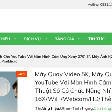
Hotline:
0931.1
THIỆU
DỊCH VỤ
BẢNG GIÁ
TIN TỨC
 Cho YouTube Với Màn Hình Cảm Ứng Xoay 270° 3", Máy Ảnh K
Pin/Micrô
Máy Quay Video 5K, Máy Q
-48%
YouTube Với Màn Hình Cảm 
Thuật Số Có Chức Năng Nh
16X/WiFi/Webcam/HD/Thẻ 
Thương hiệu:
Other
Tình trạng:
Còn hàng
•