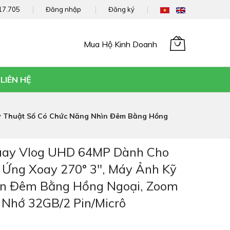
17.705
Đăng nhập
Đăng ký
Mua Hộ Kinh Doanh
Giỏ hàng của tôi
LIÊN HỆ
ỹ Thuật Số Có Chức Năng Nhìn Đêm Bằng Hồng
uay Vlog UHD 64MP Dành Cho
Ứng Xoay 270° 3", Máy Ảnh Kỹ
ìn Đêm Bằng Hồng Ngoại, Zoom
Nhớ 32GB/2 Pin/Micrô