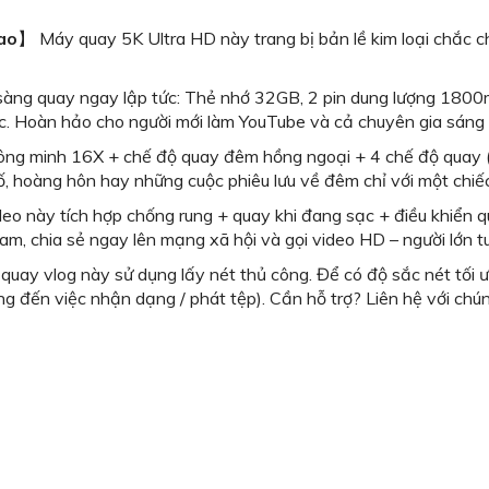
ao
】 Máy quay 5K Ultra HD này trang bị bản lề kim loại chắc c
àng quay ngay lập tức: Thẻ nhớ 32GB, 2 pin dung lượng 1800mAh
hác. Hoàn hảo cho người mới làm YouTube và cả chuyên gia sáng 
g minh 16X + chế độ quay đêm hồng ngoại + 4 chế độ quay (t
phố, hoàng hôn hay những cuộc phiêu lưu về đêm chỉ với một chiế
o này tích hợp chống rung + quay khi đang sạc + điều khiển qu
am, chia sẻ ngay lên mạng xã hội và gọi video HD – người lớn t
uay vlog này sử dụng lấy nét thủ công. Để có độ sắc nét tối ưu
g đến việc nhận dạng / phát tệp). Cần hỗ trợ? Liên hệ với chúng