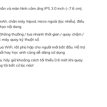
hắn và màn hình cảm ứng IPS 3.0 inch (~7.6 cm),
, chân máy tripod, micro ngoài (lọc nhiễu), điều
tạo nội dung.
hông thường / tua nhanh thời gian / quay chậm /
c máy quay kỹ thuật số.
a WiFi, rất phù hợp cho người mới bắt đầu. Hỗ trợ
uổi hay học sinh cũng dễ dàng sử dụng.
, hãy giữ khoảng cách tối thiểu 0.6 mét khi quay;
 tôi bất cứ lúc nào!