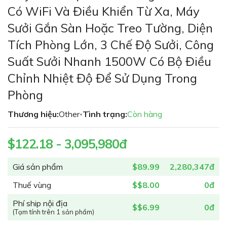
phần
Có WiFi Và Điều Khiển Từ Xa, Máy
đầu
Sưởi Gắn Sàn Hoặc Treo Tường, Diện
của
thư
Tích Phòng Lớn, 3 Chế Độ Sưởi, Công
viện
Suất Sưởi Nhanh 1500W Có Bộ Điều
hình
ảnh
Chỉnh Nhiệt Độ Để Sử Dụng Trong
Phòng
Thương hiệu:
Other
Tình trạng:
Còn hàng
•
$122.18 - 3,095,980đ
Giá sản phẩm
$89.99
2,280,347đ
Thuế vùng
$$8.00
0đ
Phí ship nội địa
$$6.99
0đ
(Tạm tính trên 1 sản phẩm)