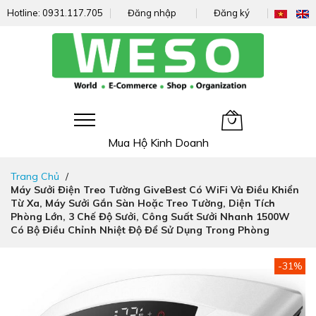
Hotline:
0931.117.705
Đăng nhập
Đăng ký
Giỏ hàng của tôi
Mua Hộ Kinh Doanh
Đi
Trang Chủ
nhanh
Máy Sưởi Điện Treo Tường GiveBest Có WiFi Và Điều Khiển
đến
Từ Xa, Máy Sưởi Gắn Sàn Hoặc Treo Tường, Diện Tích
nội
Phòng Lớn, 3 Chế Độ Sưởi, Công Suất Sưởi Nhanh 1500W
dung
Có Bộ Điều Chỉnh Nhiệt Độ Để Sử Dụng Trong Phòng
Chuyển
-31%
đến
phần
đầu