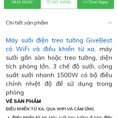
MUA NGAY
GIỎ HÀNG
Chat Ngay
Chi tiết sản phẩm
Máy sưởi điện treo tường GiveBest
có WiFi và điều khiển từ xa,
máy
sưởi gắn sàn hoặc treo tường, diện
tích phòng lớn, 3 chế độ sưởi, công
suất sưởi nhanh 1500W có bộ điều
chỉnh nhiệt độ để sử dụng trong
phòng
VỀ SẢN PHẨM
ĐIỀU KHIỂN TỪ XA, QUA WIFI VÀ CẢM ỨNG
Điều khiển từ xa
: Máy sưởi treo tường đi kèm
điều