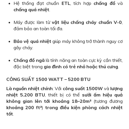
Hệ thống đạt chuẩn
ETL
, tích hợp
chống đổ
và
chống quá nhiệt
.
Máy được làm từ
vật liệu chống cháy chuẩn V-0
,
đảm bảo an toàn tối đa.
Bảo vệ quá nhiệt
giúp máy không trở thành nguy cơ
gây cháy.
Chống đổ ngã
là tính năng an toàn cực kỳ cần thiết,
đặc biệt trong
gia đình có trẻ nhỏ hoặc thú cưng
.
CÔNG SUẤT 1500 WATT – 5200 BTU
Là nguồn nhiệt chính
: Với
công suất 1500W
và
lượng
nhiệt 5.200 BTU
, thiết bị có thể
sưởi ấm hiệu quả
không gian lên tới khoảng 18–20m²
(tương đương
khoảng 200 ft²
)
trong điều kiện phòng cách nhiệt
tốt
.