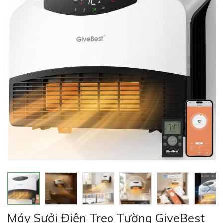
của
thư
viện
hình
ảnh
Chuyển
Máy Sưởi Điện Treo Tường GiveBest
đến