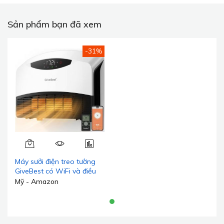
Sản phẩm bạn đã xem
-31%
Máy sưởi điện treo tường
GiveBest có WiFi và điều
khiển từ xa, máy sưởi gắn
Mỹ - Amazon
sàn hoặc treo tường, diện
tích phòng lớn, 3 chế độ
sưởi, công suất sưởi nhanh
1500W có bộ điều chỉnh