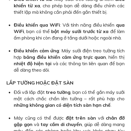
khiển từ xa
, cho phép bạn dễ dàng điều chỉnh các
thiết lập mà không cần phải đến gần thiết bị.
Điều khiển qua WiFi
: Với tính năng điều khiển
qua
WiFi
, bạn có thể
bật máy sưởi trước từ xa
để làm
ấm phòng khi còn đang ở tầng dưới hoặc ngoài nhà.
Điều khiển cảm ứng
: Máy sưởi điện treo tường tích
hợp
bảng điều khiển cảm ứng trực quan
, hiển thị
nhiệt độ hiện tại
và các thông tin liên quan để bạn
dễ dàng theo dõi.
LẮP TƯỜNG HOẶC ĐẶT SÀN
Đối với lắp đặt
treo tường
, bạn có thể gắn máy sưởi
một cách chắc chắn lên tường – rất phù hợp cho
những không gian có diện tích sàn hạn chế
.
Máy cũng có thể được
đặt trên sàn
với
chân đỡ
gập gọn
và
tay cầm di chuyển
, giúp dễ dàng mang
máy đến các phòng hoặc khu vực khác nhau tùy