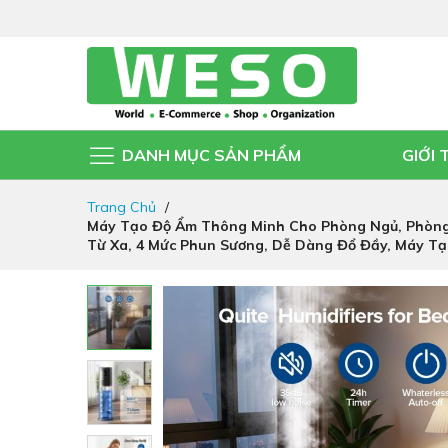
DANH MỤC SẢN PHẨM
GIỚI 
Đi
Trang Chủ
nhanh
Máy Tạo Độ Ẩm Thông Minh Cho Phòng Ngủ, Phòng L
đến
Từ Xa, 4 Mức Phun Sương, Dễ Dàng Đổ Đầy, Máy T
nội
dung
Chuyển
đến
phần
đầu
của
thư
viện