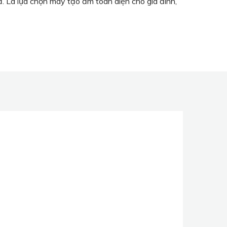
ả. Là lựa chọn máy tạo ẩm toàn diện cho gia đình,