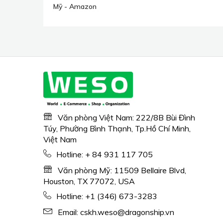
phòng lớn, máy tạo độ
Mỹ - Amazon
ẩm êm ái 7L/1,85Gal với
tốc độ phun sương lớn
350ML/giờ, ứng dụng
thông minh và điều
khiển từ xa, 4 mức phun
sương, dễ dàng đổ đầy,
máy tạo độ ẩm phun
sương mát cho gia đình
và văn phòng
Văn phòng Việt Nam: 222/8B Bùi Đình
Túy, Phường Bình Thạnh, Tp.Hồ Chí Minh,
Việt Nam
Hotline:
+ 84 931 117 705
Văn phòng Mỹ: 11509 Bellaire Blvd,
Houston, TX 77072, USA
Hotline:
+1 (346) 673-3283
Email:
cskh.weso@dragonship.vn