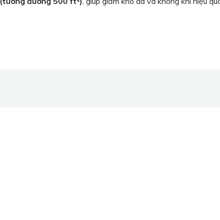
(tương đương 500 ft²)
, giúp giảm khô da và không khí hiệu qu