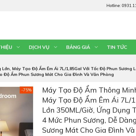
Hotline:
0931.1
THIỆU
DỊCH VỤ
BẢNG GIÁ
TIN TỨC
ớn, Máy Tạo Độ Ẩm Êm Ái 7L/1,85Gal Với Tốc Độ Phun Sương L
ạo Độ Ẩm Phun Sương Mát Cho Gia Đình Và Văn Phòng
Máy Tạo Độ Ẩm Thông Minh
-75%
Máy Tạo Độ Ẩm Êm Ái 7L/1
Lớn 350ML/giờ, Ứng Dụng T
4 Mức Phun Sương, Dễ Dàn
Sương Mát Cho Gia Đình Và