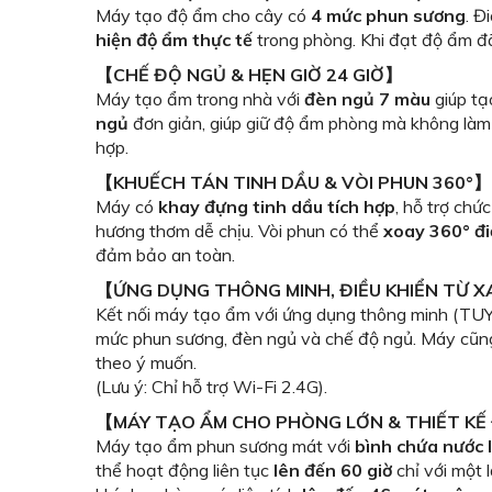
Máy tạo độ ẩm cho cây có
4 mức phun sương
. Đ
hiện độ ẩm thực tế
trong phòng. Khi đạt độ ẩm đ
【CHẾ ĐỘ NGỦ & HẸN GIỜ 24 GIỜ】
Máy tạo ẩm trong nhà với
đèn ngủ 7 màu
giúp tạ
ngủ
đơn giản, giúp giữ độ ẩm phòng mà không làm
hợp.
【KHUẾCH TÁN TINH DẦU & VÒI PHUN 360°】
Máy có
khay đựng tinh dầu tích hợp
, hỗ trợ chứ
hương thơm dễ chịu. Vòi phun có thể
xoay 360° đ
đảm bảo an toàn.
【ỨNG DỤNG THÔNG MINH, ĐIỀU KHIỂN TỪ 
Kết nối máy tạo ẩm với ứng dụng thông minh (TUYA)
mức phun sương, đèn ngủ và chế độ ngủ. Máy cũn
theo ý muốn.
(Lưu ý: Chỉ hỗ trợ Wi-Fi 2.4G).
【MÁY TẠO ẨM CHO PHÒNG LỚN & THIẾT K
Máy tạo ẩm phun sương mát với
bình chứa nước l
thể hoạt động liên tục
lên đến 60 giờ
chỉ với một