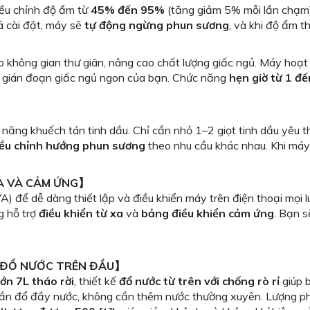
iều chỉnh độ ẩm từ
45% đến 95%
(tăng giảm 5% mỗi lần chạm)
ã cài đặt, máy sẽ
tự động ngừng phun sương
, và khi độ ẩm
o không gian thư giãn, nâng cao chất lượng giấc ngủ. Máy hoạt
 gián đoạn giấc ngủ ngon của bạn. Chức năng
hẹn giờ từ 1 đế
c năng khuếch tán tinh dầu. Chỉ cần nhỏ 1–2 giọt tinh dầu yêu 
iều chỉnh hướng phun sương
theo nhu cầu khác nhau. Khi máy
XA VÀ CẢM ỨNG】
 để dễ dàng thiết lập và điều khiển máy trên điện thoại mọi lú
g hỗ trợ
điều khiển từ xa
và
bảng điều khiển cảm ứng
. Bạn s
Ế ĐỔ NƯỚC TRÊN ĐẦU】
ớn 7L tháo rời
, thiết kế
đổ nước từ trên với chống rò rỉ
giúp 
 lần đổ đầy nước, không cần thêm nước thường xuyên. Lượng 