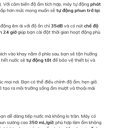
. Với cảm biến độ ẩm tích hợp, máy tự động
phát
 thấp hơn mức mong muốn sẽ
tự động phun trở lại
.
 động êm ái với độ ồn chỉ
35dB
và có nút
chế độ
n 24 giờ
giúp bạn cài đặt thời gian hoạt động phù
thích vào khay nằm ở phía sau, bạn sẽ tận hưởng
 hết nước sẽ
tự động tắt
để bảo vệ thiết bị và
c mọi nơi. Bạn có thể điều chỉnh độ ẩm, hẹn giờ,
ẽ tạo ra môi trường sống ẩm mượt và thoải mái
bạn dễ dàng tiếp nước mà không lo tràn. Máy có
phun sương cao
350 mL/giờ
, phù hợp làm ẩm không