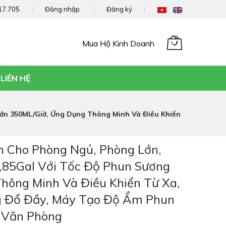
17.705
Đăng nhập
Đăng ký
Mua Hộ Kinh Doanh
Giỏ hàng của tôi
LIÊN HỆ
ớn 350ML/giờ, Ứng Dụng Thông Minh Và Điều Khiển
 Cho Phòng Ngủ, Phòng Lớn,
,85Gal Với Tốc Độ Phun Sương
hông Minh Và Điều Khiển Từ Xa,
g Đổ Đầy, Máy Tạo Độ Ẩm Phun
 Văn Phòng