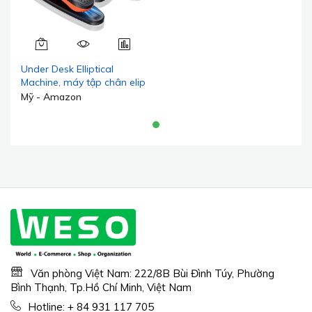
Under Desk Elliptical
Machine, máy tập chân elip
điện như trên TV dành cho
Mỹ - Amazon
người cao tuổi với 12 chế
độ có thể điều chỉnh, máy
tập elip di động yên tĩnh,
máy tập đạp ngồi có điều
khiển từ xa
Văn phòng Việt Nam: 222/8B Bùi Đình Túy, Phường
Bình Thạnh, Tp.Hồ Chí Minh, Việt Nam
Hotline:
+ 84 931 117 705