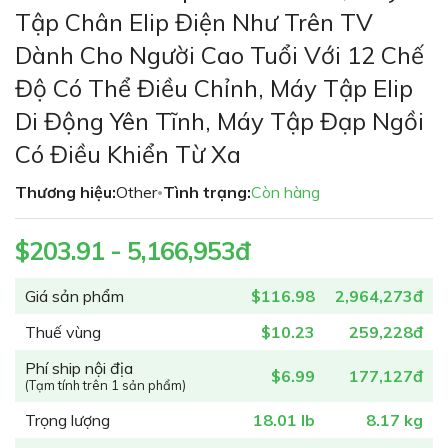
phần
Tập Chân Elip Điện Như Trên TV
đầu
Dành Cho Người Cao Tuổi Với 12 Chế
của
thư
Độ Có Thể Điều Chỉnh, Máy Tập Elip
viện
Di Động Yên Tĩnh, Máy Tập Đạp Ngồi
hình
ảnh
Có Điều Khiển Từ Xa
Thương hiệu:
Other
Tình trạng:
Còn hàng
•
$203.91 - 5,166,953đ
Giá sản phẩm
$116.98
2,964,273đ
Thuế vùng
$10.23
259,228đ
Phí ship nội địa
$6.99
177,127đ
(Tạm tính trên 1 sản phẩm)
Trọng lượng
18.01 lb
8.17 kg