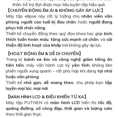
thân, hỗ trợ đạt được mục tiêu luyện tập hiệu quả.
【CHUYỂN ĐỘNG ÊM ÁI & KHÔNG GÂY ÁP LỰC】
Máy tập ellipse này rất lý tưởng cho
nhân viên văn
phòng
,
người cao tuổi bị đau chân
, hoặc
người đang
phục hồi chức năng
.
Thiết kế chuyển động theo quỹ đạo khoa học giúp
kích
thích tuần hoàn máu
,
tăng sức mạnh cơ chân
, và
cải
thiện độ linh hoạt của khớp
mà không gây áp lực.
【HOẠT ĐỘNG ÊM & DỄ DI CHUYỂN】
Trang bị
bánh xe êm và công nghệ giảm tiếng ồn
tiên tiến
, máy vận hành cực kỳ
yên tĩnh
, không làm
phiền người xung quanh – rất phù hợp khi dùng
tại nhà
hoặc văn phòng
.
Thiết kế
nhỏ gọn, dễ mang theo
, cho phép bạn
tập
luyện mọi lúc, mọi nơi
.
【MÀN HÌNH LCD & ĐIỀU KHIỂN TỪ XA】
Máy tập PUTNEN có
màn hình LCD
hiển thị
tốc độ,
quãng đường, số vòng đạp, thời gian và lượng calo
theo thời gian thực.