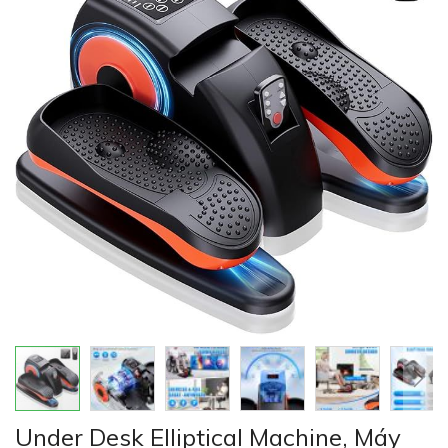
của
thư
viện
hình
ảnh
Chuyển
Under Desk Elliptical Machine, Máy
đến