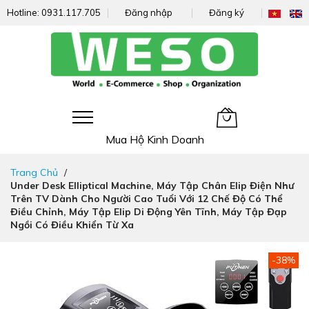
Hotline:
0931.117.705
Đăng nhập
Đăng ký
Giỏ hàng của tôi
Mua Hộ Kinh Doanh
Đi
Trang Chủ
nhanh
Under Desk Elliptical Machine, Máy Tập Chân Elip Điện Như
đến
Trên TV Dành Cho Người Cao Tuổi Với 12 Chế Độ Có Thể
nội
Điều Chỉnh, Máy Tập Elip Di Động Yên Tĩnh, Máy Tập Đạp
dung
Ngồi Có Điều Khiển Từ Xa
Chuyển
-38%
đến
phần
đầu