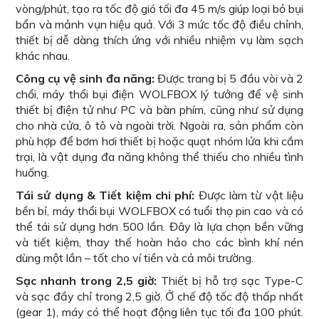
vòng/phút, tạo ra tốc độ gió tối đa 45 m/s giúp loại bỏ bụi
bẩn và mảnh vụn hiệu quả. Với 3 mức tốc độ điều chỉnh,
thiết bị dễ dàng thích ứng với nhiều nhiệm vụ làm sạch
khác nhau.
Công cụ vệ sinh đa năng:
Được trang bị 5 đầu vòi và 2
chổi, máy thổi bụi điện WOLFBOX lý tưởng để vệ sinh
thiết bị điện tử như PC và bàn phím, cũng như sử dụng
cho nhà cửa, ô tô và ngoài trời. Ngoài ra, sản phẩm còn
phù hợp để bơm hơi thiết bị hoặc quạt nhóm lửa khi cắm
trại, là vật dụng đa năng không thể thiếu cho nhiều tình
huống.
Tái sử dụng & Tiết kiệm chi phí:
Được làm từ vật liệu
bền bỉ, máy thổi bụi WOLFBOX có tuổi thọ pin cao và có
thể tái sử dụng hơn 500 lần. Đây là lựa chọn bền vững
và tiết kiệm, thay thế hoàn hảo cho các bình khí nén
dùng một lần – tốt cho ví tiền và cả môi trường.
Sạc nhanh trong 2,5 giờ:
Thiết bị hỗ trợ sạc Type-C
và sạc đầy chỉ trong 2,5 giờ. Ở chế độ tốc độ thấp nhất
(gear 1), máy có thể hoạt động liên tục tối đa 100 phút.