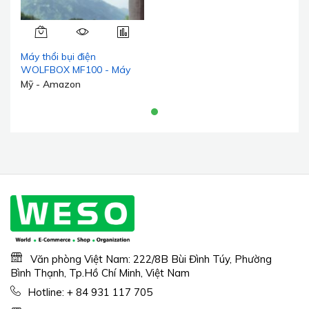
Máy thổi bụi điện
WOLFBOX MF100 - Máy
thổi bụi không dây siêu
Mỹ - Amazon
mạnh 150000 vòng/phút,
Máy thổi bụi bền bỉ có động
cơ không chổi than có thể
sạc lại, Máy thổi bụi có thể
điều chỉnh 3 cấp số cho
máy tính, bàn phím, ngoài
trời, nhà và ô tô
Văn phòng Việt Nam: 222/8B Bùi Đình Túy, Phường
Bình Thạnh, Tp.Hồ Chí Minh, Việt Nam
Hotline:
+ 84 931 117 705