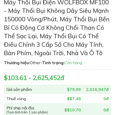
Máy Thổi Bụi Điện WOLFBOX MF100
đến
phần
- Máy Thổi Bụi Không Dây Siêu Mạnh
đầu
150000 Vòng/phút, Máy Thổi Bụi Bền
của
thư
Bỉ Có Động Cơ Không Chổi Than Có
viện
Thể Sạc Lại, Máy Thổi Bụi Có Thể
hình
ảnh
Điều Chỉnh 3 Cấp Số Cho Máy Tính,
Bàn Phím, Ngoài Trời, Nhà Và Ô Tô
Thương hiệu:
Other
Tình trạng:
Còn hàng
•
$103.61 - 2,625,452đ
Giá sản phẩm
$79.99
2,026,947đ
Thuế vùng
$$7.48
0đ
Phí ship nội địa
$$10.70
0đ
(Tạm tính trên 1 sản phẩm)