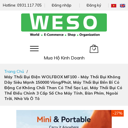
Hotline:
0931.117.705
Đăng nhập
Đăng ký
Giỏ hàng của tôi
Mua Hộ Kinh Doanh
Đi
Trang Chủ
nhanh
Máy Thổi Bụi Điện WOLFBOX MF100 - Máy Thổi Bụi Không
đến
Dây Siêu Mạnh 150000 Vòng/phút, Máy Thổi Bụi Bền Bỉ Có
nội
Động Cơ Không Chổi Than Có Thể Sạc Lại, Máy Thổi Bụi Có
dung
Thể Điều Chỉnh 3 Cấp Số Cho Máy Tính, Bàn Phím, Ngoài
Trời, Nhà Và Ô Tô
Chuyển
-27%
đến
phần